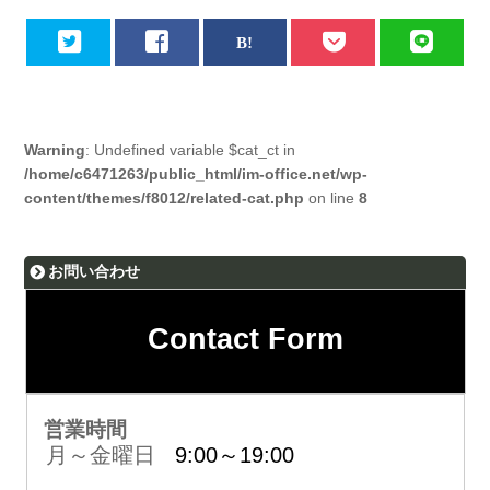
Warning
: Undefined variable $cat_ct in
/home/c6471263/public_html/im-office.net/wp-
content/themes/f8012/related-cat.php
on line
8
お問い合わせ
Contact Form
営業時間
月～金曜日
9:00～19:00