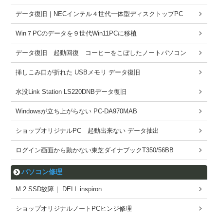
データ復旧｜NECインテル４世代一体型ディスクトップPC
Win７PCのデータを９世代Win11PCに移植
データ復旧 起動回復｜コーヒーをこぼしたノートパソコン
挿しこみ口が折れた USBメモリ データ復旧
水没Link Station LS220DNBデータ復旧
Windowsが立ち上がらない PC-DA970MAB
ショップオリジナルPC 起動出来ない データ抽出
ログイン画面から動かない東芝ダイナブックT350/56BB
パソコン修理
M.2 SSD故障｜ DELL inspiron
ショップオリジナルノートPCヒンジ修理