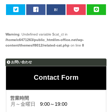
Warning
: Undefined variable $cat_ct in
/home/c6471263/public_html/im-office.net/wp-
content/themes/f8012/related-cat.php
on line
8
お問い合わせ
Contact Form
営業時間
月～金曜日
9:00～19:00