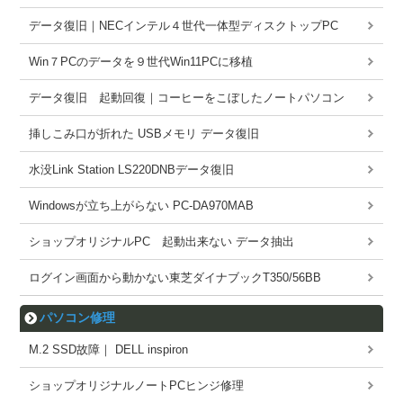
データ復旧｜NECインテル４世代一体型ディスクトップPC
Win７PCのデータを９世代Win11PCに移植
データ復旧 起動回復｜コーヒーをこぼしたノートパソコン
挿しこみ口が折れた USBメモリ データ復旧
水没Link Station LS220DNBデータ復旧
Windowsが立ち上がらない PC-DA970MAB
ショップオリジナルPC 起動出来ない データ抽出
ログイン画面から動かない東芝ダイナブックT350/56BB
パソコン修理
M.2 SSD故障｜ DELL inspiron
ショップオリジナルノートPCヒンジ修理