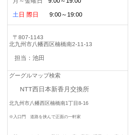
月～金曜日
9:00～19:00
土
日 際日
9:00～19:00
〒807-1143
北九州市八幡西区楠橋南2-11-13
担当：池田
グーグルマップ検索
NTT西日本新香月交換所
北九州市八幡西区楠橋南1丁目8-16
※入口門 道路を挟んで正面の一軒家