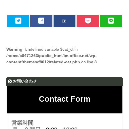
Warning
: Undefined variable $cat_ct in
/home/c6471263/public_html/im-office.net/wp-
content/themes/f8012/related-cat.php
on line
8
お問い合わせ
Contact Form
営業時間