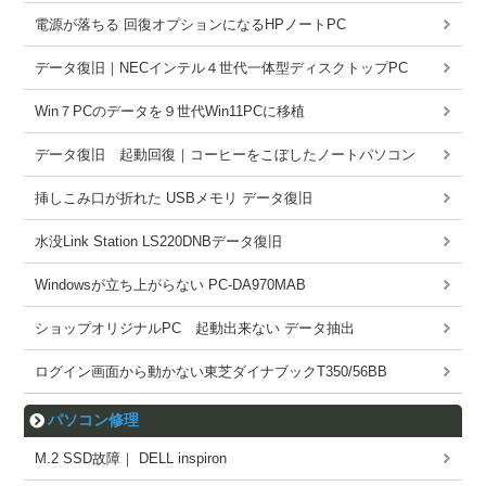
電源が落ちる 回復オプションになるHPノートPC
データ復旧｜NECインテル４世代一体型ディスクトップPC
Win７PCのデータを９世代Win11PCに移植
データ復旧 起動回復｜コーヒーをこぼしたノートパソコン
挿しこみ口が折れた USBメモリ データ復旧
水没Link Station LS220DNBデータ復旧
Windowsが立ち上がらない PC-DA970MAB
ショップオリジナルPC 起動出来ない データ抽出
ログイン画面から動かない東芝ダイナブックT350/56BB
パソコン修理
M.2 SSD故障｜ DELL inspiron