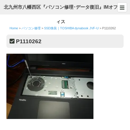
北九州市八幡西区『パソコン修理･データ復旧』IMオフ
ィス
Home
>
パソコン修理
>
SSD換装｜TOSHIBA dynabook JVF-U
>
P1110262
P1110262