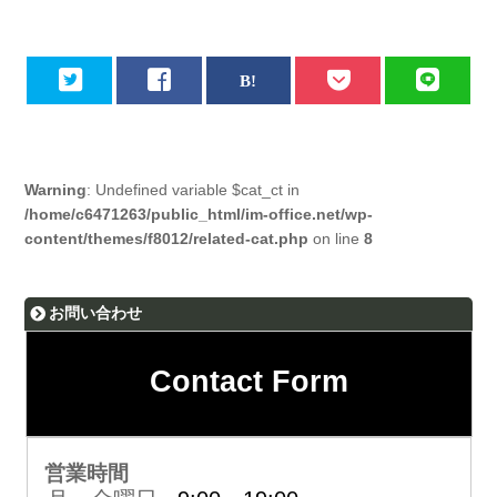
Warning
: Undefined variable $cat_ct in
/home/c6471263/public_html/im-office.net/wp-
content/themes/f8012/related-cat.php
on line
8
お問い合わせ
Contact Form
営業時間