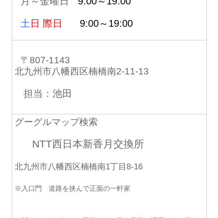
月～金曜日
9:00～19:00
土
日 際日
9:00～19:00
〒807-1143
北九州市八幡西区楠橋南2-11-13
担当：池田
グーグルマップ検索
NTT西日本新香月交換所
北九州市八幡西区楠橋南1丁目8-16
※入口門 道路を挟んで正面の一軒家