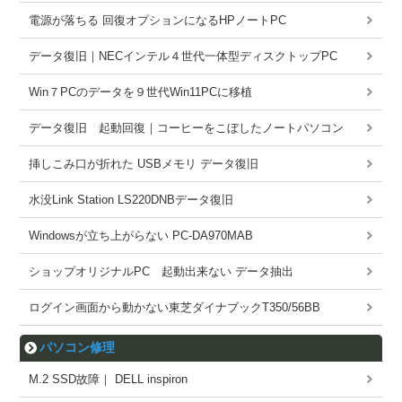
電源が落ちる 回復オプションになるHPノートPC
データ復旧｜NECインテル４世代一体型ディスクトップPC
Win７PCのデータを９世代Win11PCに移植
データ復旧 起動回復｜コーヒーをこぼしたノートパソコン
挿しこみ口が折れた USBメモリ データ復旧
水没Link Station LS220DNBデータ復旧
Windowsが立ち上がらない PC-DA970MAB
ショップオリジナルPC 起動出来ない データ抽出
ログイン画面から動かない東芝ダイナブックT350/56BB
パソコン修理
M.2 SSD故障｜ DELL inspiron