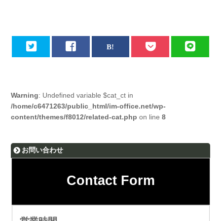
Warning
: Undefined variable $cat_ct in
/home/c6471263/public_html/im-office.net/wp-
content/themes/f8012/related-cat.php
on line
8
お問い合わせ
Contact Form