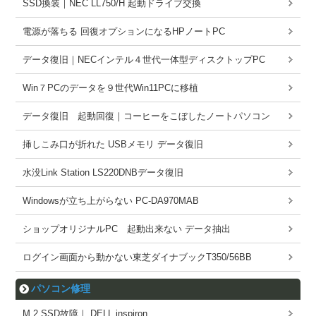
SSD換装｜NEC LL750/H 起動ドライブ交換
電源が落ちる 回復オプションになるHPノートPC
データ復旧｜NECインテル４世代一体型ディスクトップPC
Win７PCのデータを９世代Win11PCに移植
データ復旧 起動回復｜コーヒーをこぼしたノートパソコン
挿しこみ口が折れた USBメモリ データ復旧
水没Link Station LS220DNBデータ復旧
Windowsが立ち上がらない PC-DA970MAB
ショップオリジナルPC 起動出来ない データ抽出
ログイン画面から動かない東芝ダイナブックT350/56BB
パソコン修理
M.2 SSD故障｜ DELL inspiron