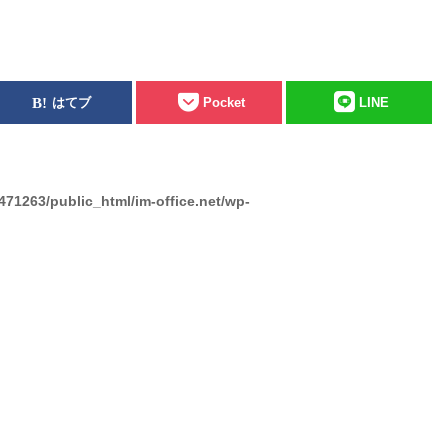
はてブ
Pocket
LINE
471263/public_html/im-office.net/wp-