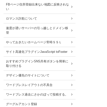
FBページ住所登録出来ない地図に反映されな
い
ロマンス詐欺について
速度が遅いサーバーの引っ越しとドメイン移
管
やっておきたいホームページ常時ＳＳＬ
サイト高速化プラグインJavaScript toFooter
おすすめプラグインSNS共有ボタンを簡単に
取り付ける
デザイン優先のサイトについて
ワードブレスレイアウトの不具合
ワードブレス過去にさかのぼって投稿する。
グーグルアカント登録