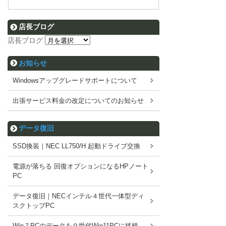
店長ブログ
店長ブログ
お知らせ
Windowsアップグレードサポートについて
出張サービス料金の改定についてのお知らせ
データ復旧
SSD換装｜NEC LL750/H 起動ドライブ交換
電源が落ちる 回復オプションになるHPノート
PC
データ復旧｜NECインテル４世代一体型ディ
スクトップPC
Win７PCのデータを９世代Win11PCに移植