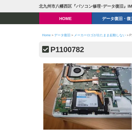
北九州市八幡西区『パソコン修理･データ復旧』I
HOME
データ復旧・復
Home
>
データ復旧
>
メーカーロゴが出たまま起動しない
>
P
P1100782