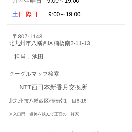
月～金曜日
9:00～19:00
土
日 際日
9:00～19:00
〒807-1143
北九州市八幡西区楠橋南2-11-13
担当：池田
グーグルマップ検索
NTT西日本新香月交換所
北九州市八幡西区楠橋南1丁目8-16
※入口門 道路を挟んで正面の一軒家