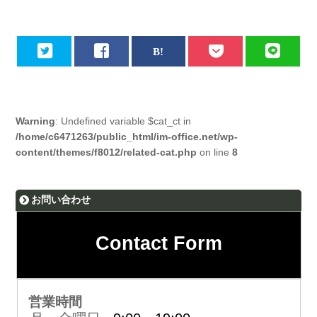
Warning
: Undefined variable $cat_ct in
/home/c6471263/public_html/im-office.net/wp-
content/themes/f8012/related-cat.php
on line
8
お問い合わせ
Contact Form
営業時間