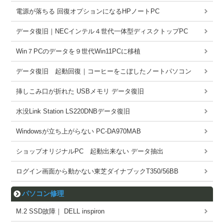
電源が落ちる 回復オプションになるHPノートPC
データ復旧｜NECインテル４世代一体型ディスクトップPC
Win７PCのデータを９世代Win11PCに移植
データ復旧 起動回復｜コーヒーをこぼしたノートパソコン
挿しこみ口が折れた USBメモリ データ復旧
水没Link Station LS220DNBデータ復旧
Windowsが立ち上がらない PC-DA970MAB
ショップオリジナルPC 起動出来ない データ抽出
ログイン画面から動かない東芝ダイナブックT350/56BB
パソコン修理
M.2 SSD故障｜ DELL inspiron