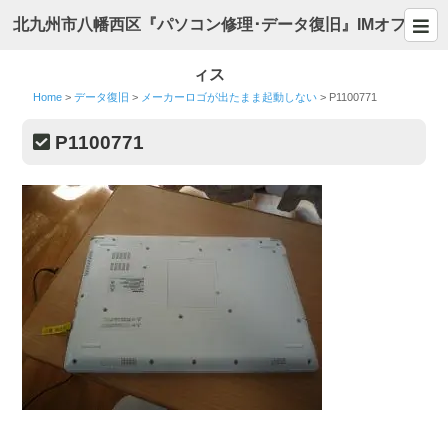
北九州市八幡西区『パソコン修理･データ復旧』IMオフ
ィス
Home
>
データ復旧
>
メーカーロゴが出たまま起動しない
>
P1100771
P1100771