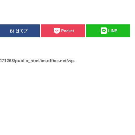
はてブ
Pocket
LINE
471263/public_html/im-office.net/wp-