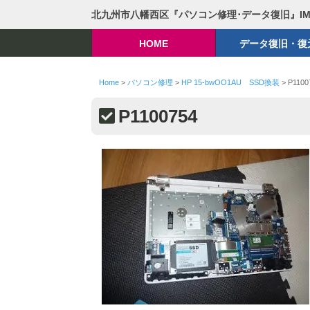
北九州市八幡西区『パソコン修理･データ復旧』I
HOME
データ復旧・復
Home
>
パソコン修理
>
HP 15-bwOO1AU SSD換装
>
P1100
P1100754