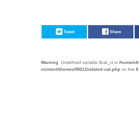
Tweet
Share
Warning
: Undefined variable $cat_ct in
/home/c6
content/themes/f8012/related-cat.php
on line
8