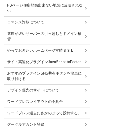
FBページ住所登録出来ない地図に反映されな
い
ロマンス詐欺について
速度が遅いサーバーの引っ越しとドメイン移
管
やっておきたいホームページ常時ＳＳＬ
サイト高速化プラグインJavaScript toFooter
おすすめプラグインSNS共有ボタンを簡単に
取り付ける
デザイン優先のサイトについて
ワードブレスレイアウトの不具合
ワードブレス過去にさかのぼって投稿する。
グーグルアカント登録