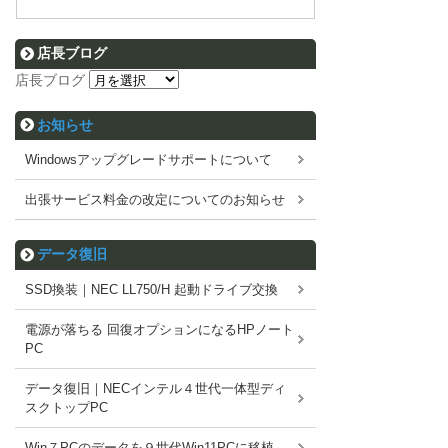
店長ブログ
店長ブログ
お知らせ
Windowsアップグレードサポートについて
出張サービス料金の改定についてのお知らせ
データ復旧
SSD換装｜NEC LL750/H 起動ドライブ交換
電源が落ちる 回復オプションになるHPノート
PC
データ復旧｜NECインテル４世代一体型ディ
スクトップPC
Win７PCのデータを９世代Win11PCに移植