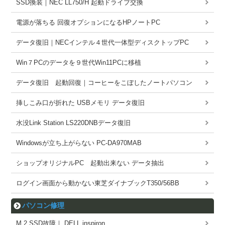
SSD換装｜NEC LL750/H 起動ドライブ交換
電源が落ちる 回復オプションになるHPノートPC
データ復旧｜NECインテル４世代一体型ディスクトップPC
Win７PCのデータを９世代Win11PCに移植
データ復旧 起動回復｜コーヒーをこぼしたノートパソコン
挿しこみ口が折れた USBメモリ データ復旧
水没Link Station LS220DNBデータ復旧
Windowsが立ち上がらない PC-DA970MAB
ショップオリジナルPC 起動出来ない データ抽出
ログイン画面から動かない東芝ダイナブックT350/56BB
パソコン修理
M.2 SSD故障｜ DELL inspiron