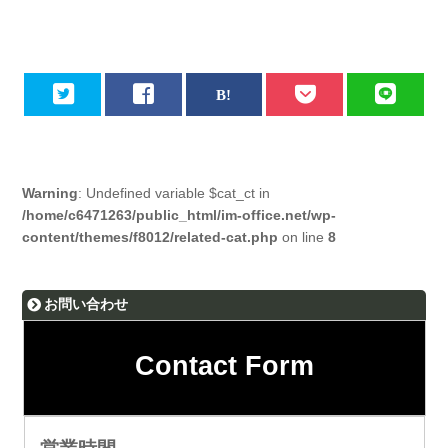
Warning
: Undefined variable $cat_ct in
/home/c6471263/public_html/im-office.net/wp-
content/themes/f8012/related-cat.php
on line
8
お問い合わせ
Contact Form