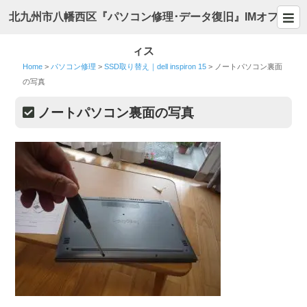
北九州市八幡西区『パソコン修理･データ復旧』IMオフ
ィス
Home
>
パソコン修理
>
SSD取り替え｜dell inspiron 15
>
ノートパソコン裏面
の写真
ノートパソコン裏面の写真