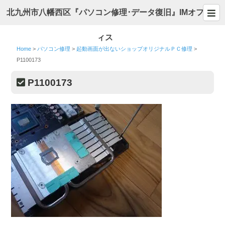
北九州市八幡西区『パソコン修理･データ復旧』IMオフ
ィス
Home
>
パソコン修理
>
起動画面が出ないショップオリジナルＰＣ修理
>
P1100173
P1100173