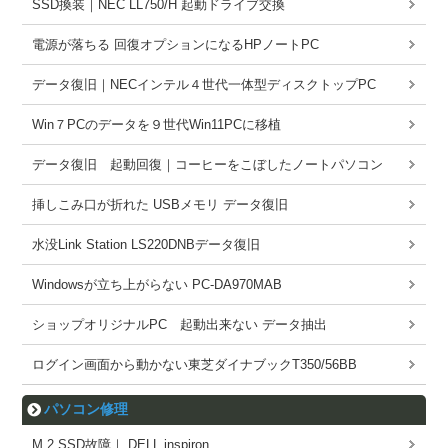
SSD換装｜NEC LL750/H 起動ドライブ交換
電源が落ちる 回復オプションになるHPノートPC
データ復旧｜NECインテル４世代一体型ディスクトップPC
Win７PCのデータを９世代Win11PCに移植
データ復旧 起動回復｜コーヒーをこぼしたノートパソコン
挿しこみ口が折れた USBメモリ データ復旧
水没Link Station LS220DNBデータ復旧
Windowsが立ち上がらない PC-DA970MAB
ショップオリジナルPC 起動出来ない データ抽出
ログイン画面から動かない東芝ダイナブックT350/56BB
パソコン修理
M.2 SSD故障｜ DELL inspiron