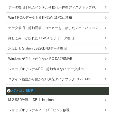
データ復旧｜NECインテル４世代一体型ディスクトップPC
Win７PCのデータを９世代Win11PCに移植
データ復旧 起動回復｜コーヒーをこぼしたノートパソコン
挿しこみ口が折れた USBメモリ データ復旧
水没Link Station LS220DNBデータ復旧
Windowsが立ち上がらない PC-DA970MAB
ショップオリジナルPC 起動出来ない データ抽出
ログイン画面から動かない東芝ダイナブックT350/56BB
パソコン修理
M.2 SSD故障｜ DELL inspiron
ショップオリジナルノートPCヒンジ修理