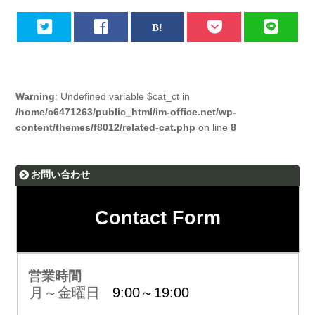
Warning
: Undefined variable $cat_ct in
/home/c6471263/public_html/im-office.net/wp-
content/themes/f8012/related-cat.php
on line
8
お問い合わせ
Contact Form
営業時間
月～金曜日
9:00～19:00