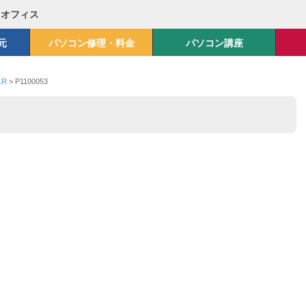
Mオフィス
元
パソコン修理・料金
パソコン講座
LR
>
P1100053