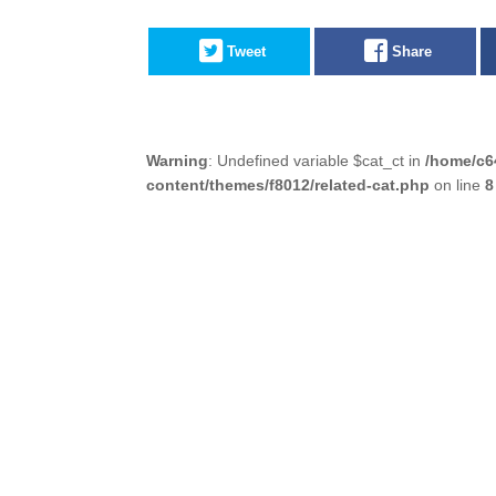
Tweet
Share
Warning
: Undefined variable $cat_ct in
/home/c6
content/themes/f8012/related-cat.php
on line
8