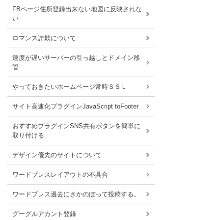
FBページ住所登録出来ない地図に反映されな
い
ロマンス詐欺について
速度が遅いサーバーの引っ越しとドメイン移
管
やっておきたいホームページ常時ＳＳＬ
サイト高速化プラグインJavaScript toFooter
おすすめプラグインSNS共有ボタンを簡単に
取り付ける
デザイン優先のサイトについて
ワードブレスレイアウトの不具合
ワードブレス過去にさかのぼって投稿する。
グーグルアカント登録