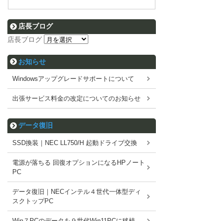
店長ブログ
店長ブログ
お知らせ
Windowsアップグレードサポートについて
出張サービス料金の改定についてのお知らせ
データ復旧
SSD換装｜NEC LL750/H 起動ドライブ交換
電源が落ちる 回復オプションになるHPノート
PC
データ復旧｜NECインテル４世代一体型ディ
スクトップPC
Win７PCのデータを９世代Win11PCに移植