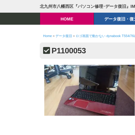
北九州市八幡西区『パソコン修理･データ復旧』I
HOME
データ復旧・復
Home
>
データ復旧
>
ロゴ画面で動かない dynabook T554/76
P1100053