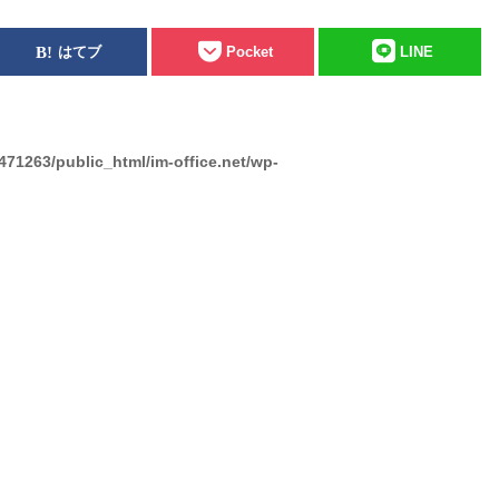
はてブ
Pocket
LINE
471263/public_html/im-office.net/wp-