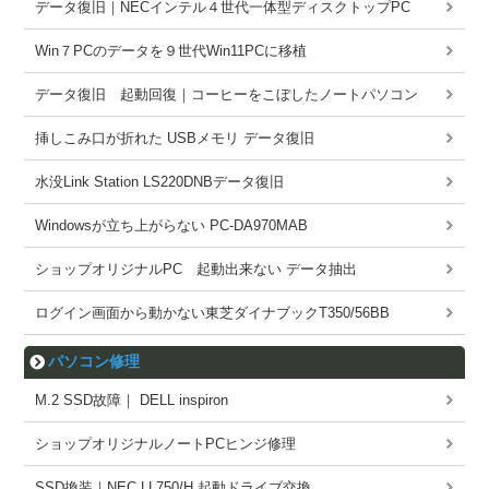
データ復旧｜NECインテル４世代一体型ディスクトップPC
Win７PCのデータを９世代Win11PCに移植
データ復旧 起動回復｜コーヒーをこぼしたノートパソコン
挿しこみ口が折れた USBメモリ データ復旧
水没Link Station LS220DNBデータ復旧
Windowsが立ち上がらない PC-DA970MAB
ショップオリジナルPC 起動出来ない データ抽出
ログイン画面から動かない東芝ダイナブックT350/56BB
パソコン修理
M.2 SSD故障｜ DELL inspiron
ショップオリジナルノートPCヒンジ修理
SSD換装｜NEC LL750/H 起動ドライブ交換