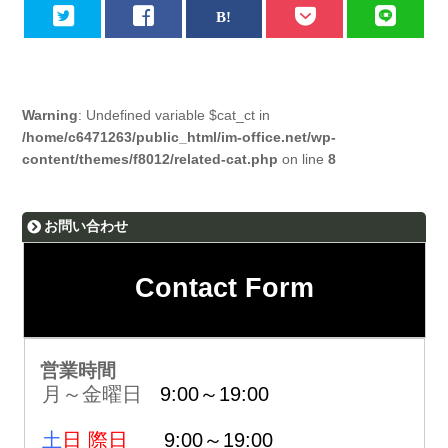
Warning
: Undefined variable $cat_ct in
/home/c6471263/public_html/im-office.net/wp-
content/themes/f8012/related-cat.php
on line
8
お問い合わせ
Contact Form
営業時間
月～金曜日
9:00～19:00
土
日 際日
9:00～19:00