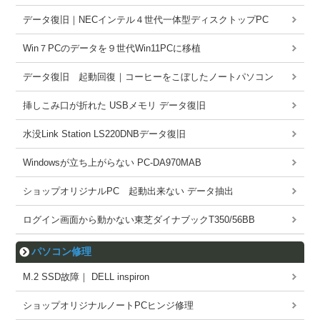
データ復旧｜NECインテル４世代一体型ディスクトップPC
Win７PCのデータを９世代Win11PCに移植
データ復旧 起動回復｜コーヒーをこぼしたノートパソコン
挿しこみ口が折れた USBメモリ データ復旧
水没Link Station LS220DNBデータ復旧
Windowsが立ち上がらない PC-DA970MAB
ショップオリジナルPC 起動出来ない データ抽出
ログイン画面から動かない東芝ダイナブックT350/56BB
パソコン修理
M.2 SSD故障｜ DELL inspiron
ショップオリジナルノートPCヒンジ修理