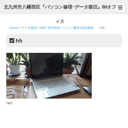
北九州市八幡西区『パソコン修理･データ復旧』IMオフ
ィス
Home
>
データ復旧
>
NEC NS750/A パソコン修理 |SSD換装
>
hh
hh
nec