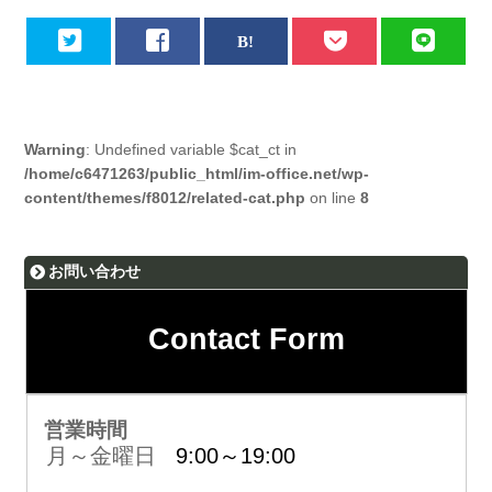
Warning
: Undefined variable $cat_ct in
/home/c6471263/public_html/im-office.net/wp-
content/themes/f8012/related-cat.php
on line
8
お問い合わせ
Contact Form
営業時間
月～金曜日
9:00～19:00