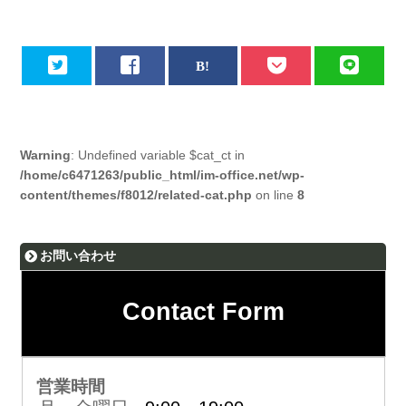
Warning
: Undefined variable $cat_ct in
/home/c6471263/public_html/im-office.net/wp-
content/themes/f8012/related-cat.php
on line
8
お問い合わせ
Contact Form
営業時間