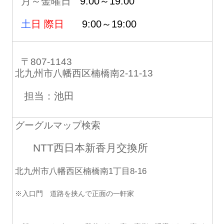
月～金曜日
9:00～19:00
土
日 際日
9:00～19:00
〒807-1143
北九州市八幡西区楠橋南2-11-13
担当：池田
グーグルマップ検索
NTT西日本新香月交換所
北九州市八幡西区楠橋南1丁目8-16
※入口門 道路を挟んで正面の一軒家