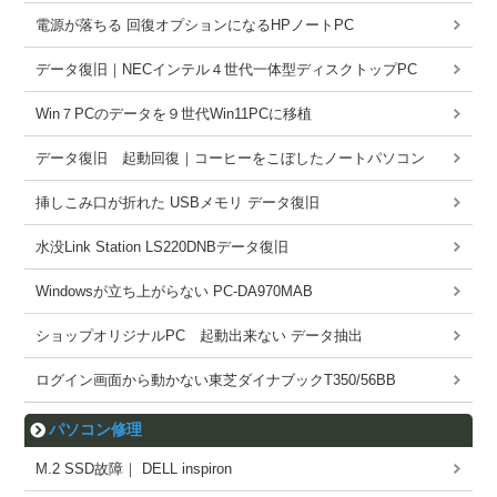
電源が落ちる 回復オプションになるHPノートPC
データ復旧｜NECインテル４世代一体型ディスクトップPC
Win７PCのデータを９世代Win11PCに移植
データ復旧 起動回復｜コーヒーをこぼしたノートパソコン
挿しこみ口が折れた USBメモリ データ復旧
水没Link Station LS220DNBデータ復旧
Windowsが立ち上がらない PC-DA970MAB
ショップオリジナルPC 起動出来ない データ抽出
ログイン画面から動かない東芝ダイナブックT350/56BB
パソコン修理
M.2 SSD故障｜ DELL inspiron