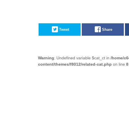
Tweet
Share
Warning
: Undefined variable $cat_ct in
/home/c6
content/themes/f8012/related-cat.php
on line
8