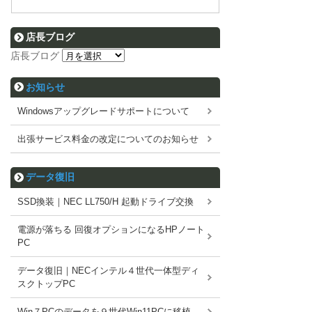
店長ブログ
店長ブログ
お知らせ
Windowsアップグレードサポートについて
出張サービス料金の改定についてのお知らせ
データ復旧
SSD換装｜NEC LL750/H 起動ドライブ交換
電源が落ちる 回復オプションになるHPノート
PC
データ復旧｜NECインテル４世代一体型ディ
スクトップPC
Win７PCのデータを９世代Win11PCに移植