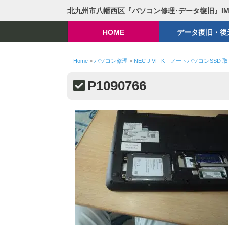
北九州市八幡西区『パソコン修理･データ復旧』I
HOME
データ復旧・復
Home
>
パソコン修理
>
NEC J VF-K ノートパソコンSSD 
P1090766