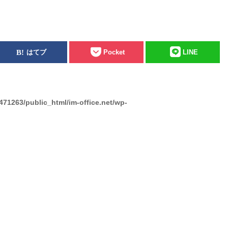
はてブ
Pocket
LINE
471263/public_html/im-office.net/wp-