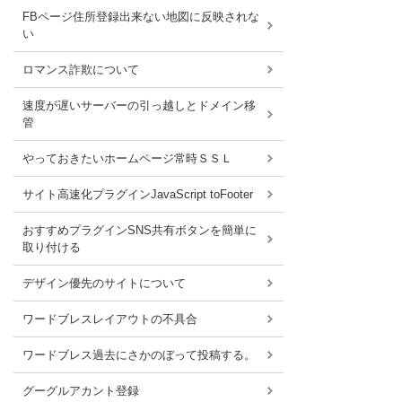
FBページ住所登録出来ない地図に反映されな
い
ロマンス詐欺について
速度が遅いサーバーの引っ越しとドメイン移
管
やっておきたいホームページ常時ＳＳＬ
サイト高速化プラグインJavaScript toFooter
おすすめプラグインSNS共有ボタンを簡単に
取り付ける
デザイン優先のサイトについて
ワードブレスレイアウトの不具合
ワードブレス過去にさかのぼって投稿する。
グーグルアカント登録