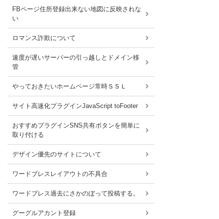
FBページ住所登録出来ない地図に反映されな
い
ロマンス詐欺について
速度が遅いサーバーの引っ越しとドメイン移
管
やっておきたいホームページ常時ＳＳＬ
サイト高速化プラグインJavaScript toFooter
おすすめプラグインSNS共有ボタンを簡単に
取り付ける
デザイン優先のサイトについて
ワードブレスレイアウトの不具合
ワードブレス過去にさかのぼって投稿する。
グーグルアカント登録