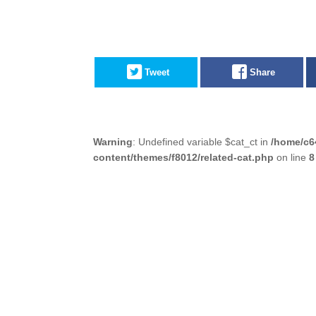
Tweet
Share
Warning
: Undefined variable $cat_ct in
/home/c6
content/themes/f8012/related-cat.php
on line
8