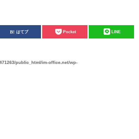
はてブ
Pocket
LINE
471263/public_html/im-office.net/wp-