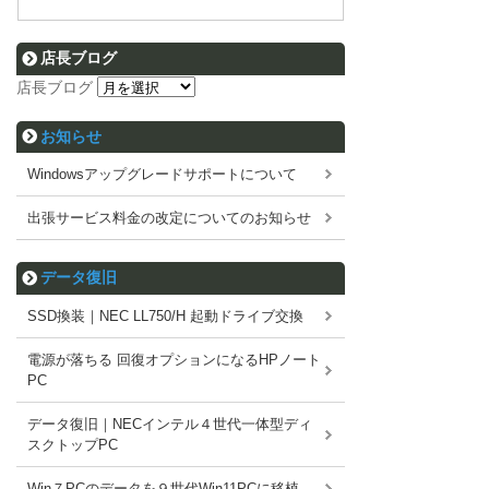
店長ブログ
店長ブログ
お知らせ
Windowsアップグレードサポートについて
出張サービス料金の改定についてのお知らせ
データ復旧
SSD換装｜NEC LL750/H 起動ドライブ交換
電源が落ちる 回復オプションになるHPノート
PC
データ復旧｜NECインテル４世代一体型ディ
スクトップPC
Win７PCのデータを９世代Win11PCに移植