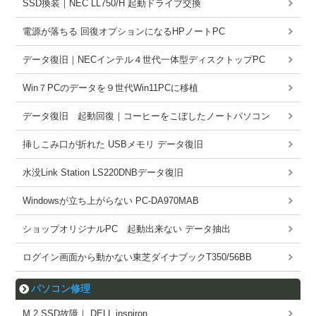
SSD換装｜NEC LL750/H 起動ドライブ交換
電源が落ちる 回復オプションになるHPノートPC
データ復旧｜NECインテル４世代一体型ディスクトップPC
Win７PCのデータを９世代Win11PCに移植
データ復旧 起動回復｜コーヒーをこぼしたノートパソコン
挿しこみ口が折れた USBメモリ データ復旧
水没Link Station LS220DNBデータ復旧
Windowsが立ち上がらない PC-DA970MAB
ショップオリジナルPC 起動出来ない データ抽出
ログイン画面から動かない東芝ダイナブックT350/56BB
パソコン修理
M.2 SSD故障｜ DELL inspiron