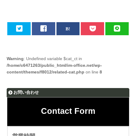
Warning
: Undefined variable $cat_ct in
/home/c6471263/public_html/im-office.net/wp-
content/themes/f8012/related-cat.php
on line
8
お問い合わせ
Contact Form