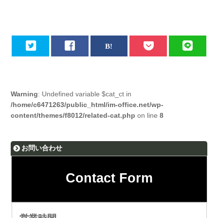
Warning
: Undefined variable $cat_ct in
/home/c6471263/public_html/im-office.net/wp-
content/themes/f8012/related-cat.php
on line
8
お問い合わせ
Contact Form