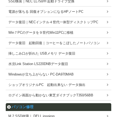
SSD換装｜NEC LL750/H 起動ドライブ交換
電源が落ちる 回復オプションになるHPノートPC
データ復旧｜NECインテル４世代一体型ディスクトップPC
Win７PCのデータを９世代Win11PCに移植
データ復旧 起動回復｜コーヒーをこぼしたノートパソコン
挿しこみ口が折れた USBメモリ データ復旧
水没Link Station LS220DNBデータ復旧
Windowsが立ち上がらない PC-DA970MAB
ショップオリジナルPC 起動出来ない データ抽出
ログイン画面から動かない東芝ダイナブックT350/56BB
パソコン修理
M.2 SSD故障｜ DELL inspiron