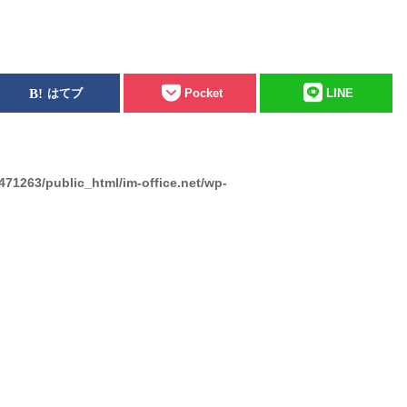
はてブ
Pocket
LINE
471263/public_html/im-office.net/wp-