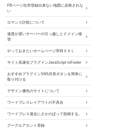
FBページ住所登録出来ない地図に反映されな
い
ロマンス詐欺について
速度が遅いサーバーの引っ越しとドメイン移
管
やっておきたいホームページ常時ＳＳＬ
サイト高速化プラグインJavaScript toFooter
おすすめプラグインSNS共有ボタンを簡単に
取り付ける
デザイン優先のサイトについて
ワードブレスレイアウトの不具合
ワードブレス過去にさかのぼって投稿する。
グーグルアカント登録