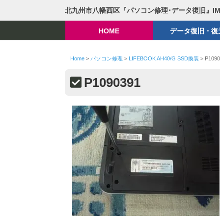
北九州市八幡西区『パソコン修理･データ復旧』I
HOME
データ復旧・復
Home
>
パソコン修理
>
LIFEBOOK AH40/G SSD換装
>
P1090
P1090391