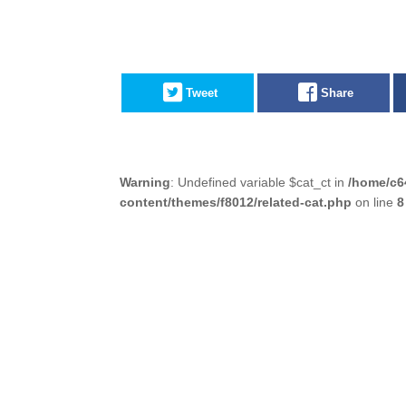
Tweet
Share
Warning
: Undefined variable $cat_ct in
/home/c6
content/themes/f8012/related-cat.php
on line
8