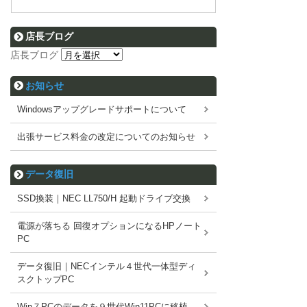
店長ブログ
店長ブログ
お知らせ
Windowsアップグレードサポートについて
出張サービス料金の改定についてのお知らせ
データ復旧
SSD換装｜NEC LL750/H 起動ドライブ交換
電源が落ちる 回復オプションになるHPノート
PC
データ復旧｜NECインテル４世代一体型ディ
スクトップPC
Win７PCのデータを９世代Win11PCに移植