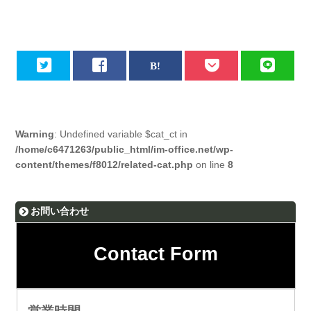
Warning
: Undefined variable $cat_ct in
/home/c6471263/public_html/im-office.net/wp-
content/themes/f8012/related-cat.php
on line
8
お問い合わせ
Contact Form