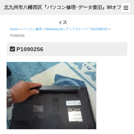
北九州市八幡西区『パソコン修理･データ復旧』IMオフ
ィス
Home
>
パソコン修理
>
Windows10にアップグレード T552/58FKS
>
P1090256
P1090256