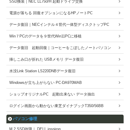
SSD換装｜NEC LL750/H 起動ドライブ交換
電源が落ちる 回復オプションになるHPノートPC
データ復旧｜NECインテル４世代一体型ディスクトップPC
Win７PCのデータを９世代Win11PCに移植
データ復旧 起動回復｜コーヒーをこぼしたノートパソコン
挿しこみ口が折れた USBメモリ データ復旧
水没Link Station LS220DNBデータ復旧
Windowsが立ち上がらない PC-DA970MAB
ショップオリジナルPC 起動出来ない データ抽出
ログイン画面から動かない東芝ダイナブックT350/56BB
パソコン修理
M.2 SSD故障｜ DELL inspiron