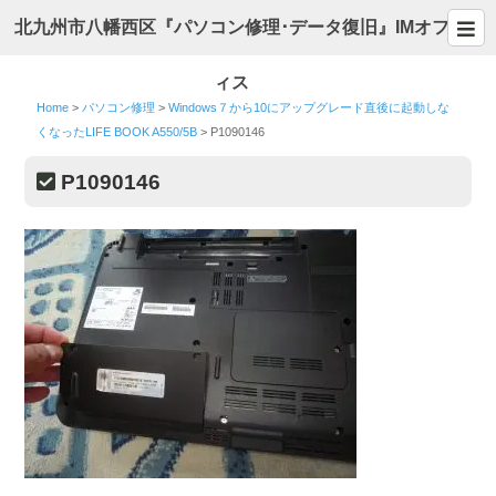
北九州市八幡西区『パソコン修理･データ復旧』IMオフ
ィス
Home
>
パソコン修理
>
Windows７から10にアップグレード直後に起動しな
くなったLIFE BOOK A550/5B
>
P1090146
P1090146