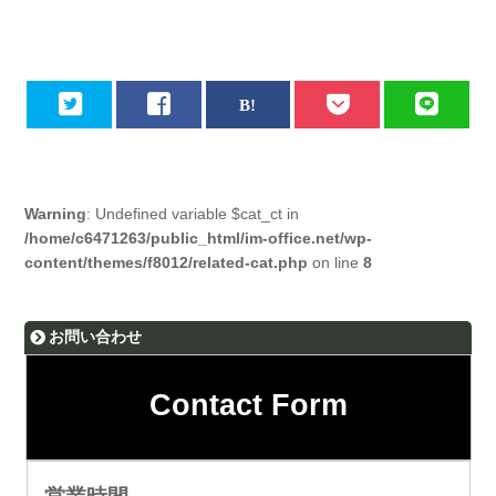
Warning
: Undefined variable $cat_ct in
/home/c6471263/public_html/im-office.net/wp-
content/themes/f8012/related-cat.php
on line
8
お問い合わせ
Contact Form