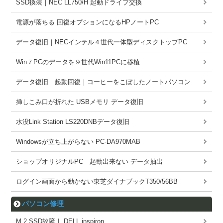
SSD換装｜NEC LL750/H 起動ドライブ交換
電源が落ちる 回復オプションになるHPノートPC
データ復旧｜NECインテル４世代一体型ディスクトップPC
Win７PCのデータを９世代Win11PCに移植
データ復旧 起動回復｜コーヒーをこぼしたノートパソコン
挿しこみ口が折れた USBメモリ データ復旧
水没Link Station LS220DNBデータ復旧
Windowsが立ち上がらない PC-DA970MAB
ショップオリジナルPC 起動出来ない データ抽出
ログイン画面から動かない東芝ダイナブックT350/56BB
パソコン修理
M.2 SSD故障｜ DELL inspiron