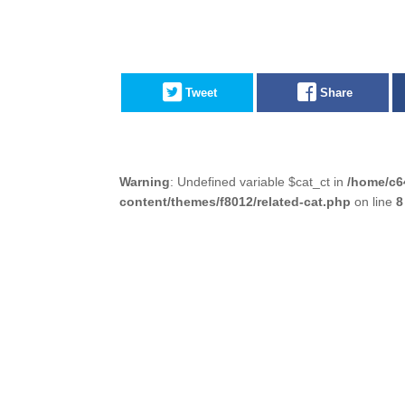
Tweet
Share
Warning
: Undefined variable $cat_ct in
/home/c6
content/themes/f8012/related-cat.php
on line
8