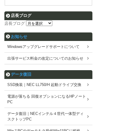
店長ブログ
店長ブログ
お知らせ
Windowsアップグレードサポートについて
出張サービス料金の改定についてのお知らせ
データ復旧
SSD換装｜NEC LL750/H 起動ドライブ交換
電源が落ちる 回復オプションになるHPノート
PC
データ復旧｜NECインテル４世代一体型ディ
スクトップPC
Win７PCのデータを９世代Win11PCに移植