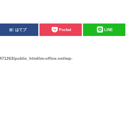
はてブ
Pocket
LINE
471263/public_html/im-office.net/wp-