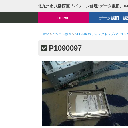
北九州市八幡西区『パソコン修理･データ復旧』I
HOME
データ復旧・復
Home
>
パソコン修理
>
NEC/MA-W ディスクトップパソコン 
P1090097