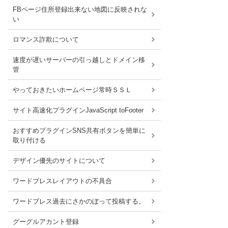
FBページ住所登録出来ない地図に反映されな
い
ロマンス詐欺について
速度が遅いサーバーの引っ越しとドメイン移
管
やっておきたいホームページ常時ＳＳＬ
サイト高速化プラグインJavaScript toFooter
おすすめプラグインSNS共有ボタンを簡単に
取り付ける
デザイン優先のサイトについて
ワードブレスレイアウトの不具合
ワードブレス過去にさかのぼって投稿する。
グーグルアカント登録