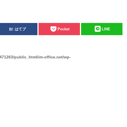
はてブ
Pocket
LINE
471263/public_html/im-office.net/wp-