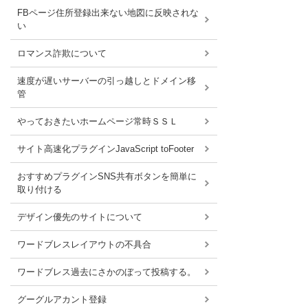
FBページ住所登録出来ない地図に反映されな
い
ロマンス詐欺について
速度が遅いサーバーの引っ越しとドメイン移
管
やっておきたいホームページ常時ＳＳＬ
サイト高速化プラグインJavaScript toFooter
おすすめプラグインSNS共有ボタンを簡単に
取り付ける
デザイン優先のサイトについて
ワードブレスレイアウトの不具合
ワードブレス過去にさかのぼって投稿する。
グーグルアカント登録