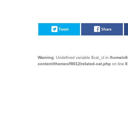
Tweet
Share
Warning
: Undefined variable $cat_ct in
/home/c6
content/themes/f8012/related-cat.php
on line
8