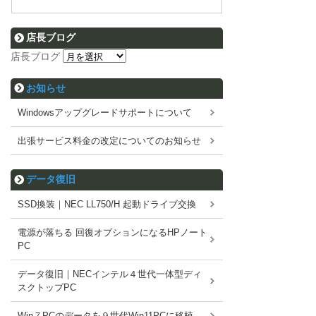
店長ブログ
店長ブログ
お知らせ
Windowsアップグレードサポートについて
出張サービス料金の改定についてのお知らせ
データ復旧
SSD換装｜NEC LL750/H 起動ドライブ交換
電源が落ちる 回復オプションになるHPノート
PC
データ復旧｜NECインテル４世代一体型ディ
スクトップPC
Win７PCのデータを９世代Win11PCに移植