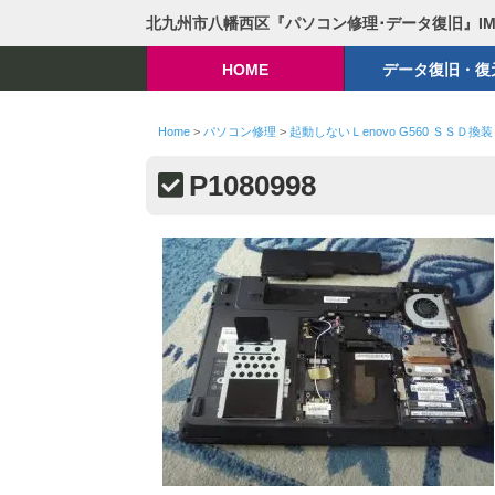
北九州市八幡西区『パソコン修理･データ復旧』I
HOME
データ復旧・復
Home
>
パソコン修理
>
起動しないＬenovo G560 ＳＳＤ換装
P1080998