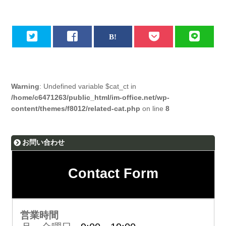
Warning
: Undefined variable $cat_ct in
/home/c6471263/public_html/im-office.net/wp-
content/themes/f8012/related-cat.php
on line
8
お問い合わせ
Contact Form
営業時間