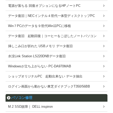
電源が落ちる 回復オプションになるHPノートPC
データ復旧｜NECインテル４世代一体型ディスクトップPC
Win７PCのデータを９世代Win11PCに移植
データ復旧 起動回復｜コーヒーをこぼしたノートパソコン
挿しこみ口が折れた USBメモリ データ復旧
水没Link Station LS220DNBデータ復旧
Windowsが立ち上がらない PC-DA970MAB
ショップオリジナルPC 起動出来ない データ抽出
ログイン画面から動かない東芝ダイナブックT350/56BB
パソコン修理
M.2 SSD故障｜ DELL inspiron