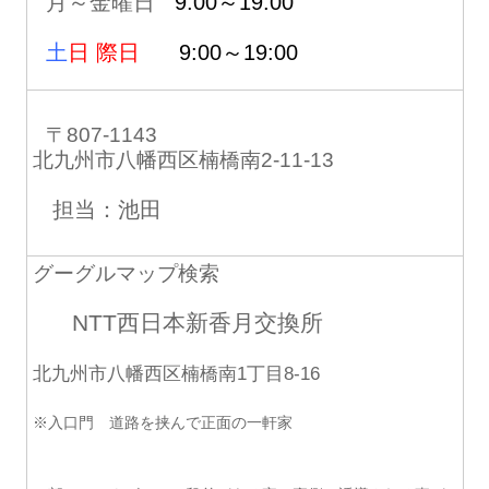
月～金曜日
9:00～19:00
土
日 際日
9:00～19:00
〒807-1143
北九州市八幡西区楠橋南2-11-13
担当：池田
グーグルマップ検索
NTT西日本新香月交換所
北九州市八幡西区楠橋南1丁目8-16
※入口門 道路を挟んで正面の一軒家