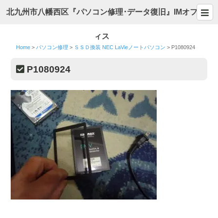
北九州市八幡西区『パソコン修理･データ復旧』IMオフ
ィス
Home
>
パソコン修理
>
ＳＳＤ換装 NEC LaVieノートパソコン
>
P1080924
P1080924