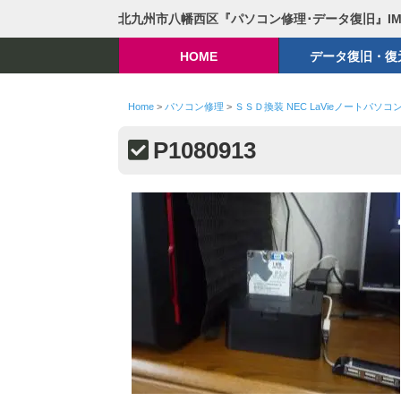
北九州市八幡西区『パソコン修理･データ復旧』I
HOME
データ復旧・復
Home
>
パソコン修理
>
ＳＳＤ換装 NEC LaVieノートパソコ
P1080913