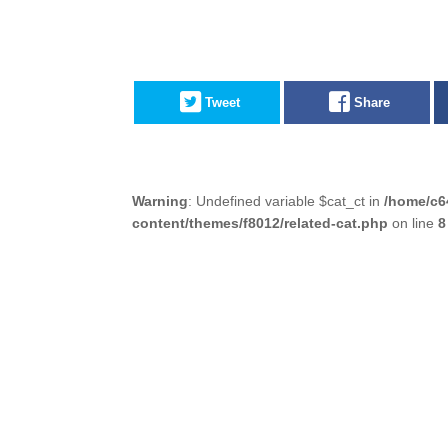
Tweet
Share
Warning
: Undefined variable $cat_ct in
/home/c6
content/themes/f8012/related-cat.php
on line
8