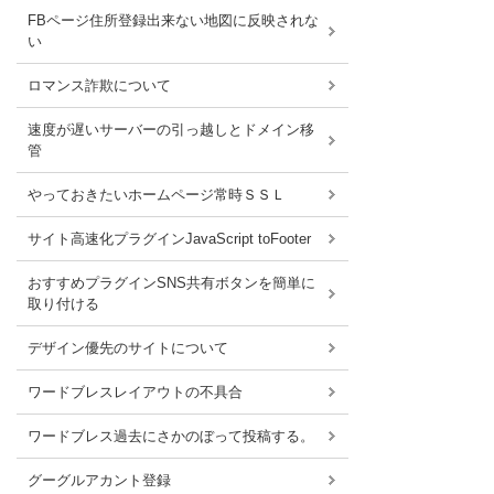
FBページ住所登録出来ない地図に反映されな
い
ロマンス詐欺について
速度が遅いサーバーの引っ越しとドメイン移
管
やっておきたいホームページ常時ＳＳＬ
サイト高速化プラグインJavaScript toFooter
おすすめプラグインSNS共有ボタンを簡単に
取り付ける
デザイン優先のサイトについて
ワードブレスレイアウトの不具合
ワードブレス過去にさかのぼって投稿する。
グーグルアカント登録