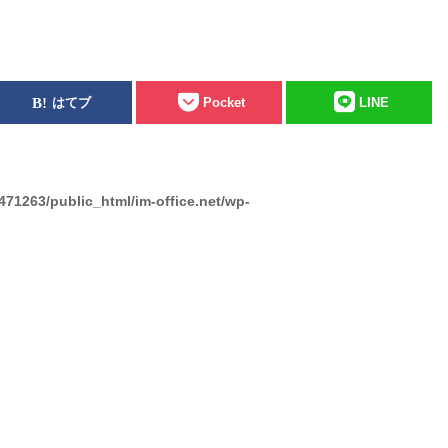
はてブ
Pocket
LINE
471263/public_html/im-office.net/wp-