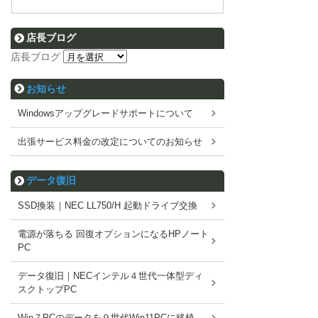
店長ブログ
店長ブログ
お知らせ
Windowsアップグレードサポートについて
出張サービス料金の改定についてのお知らせ
データ復旧
SSD換装｜NEC LL750/H 起動ドライブ交換
電源が落ちる 回復オプションになるHPノート
PC
データ復旧｜NECインテル４世代一体型ディ
スクトップPC
Win７PCのデータを９世代Win11PCに移植