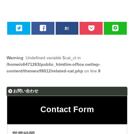
Warning
: Undefined variable $cat_ct in
/home/c6471263/public_html/im-office.net/wp-
content/themes/f8012/related-cat.php
on line
8
お問い合わせ
Contact Form