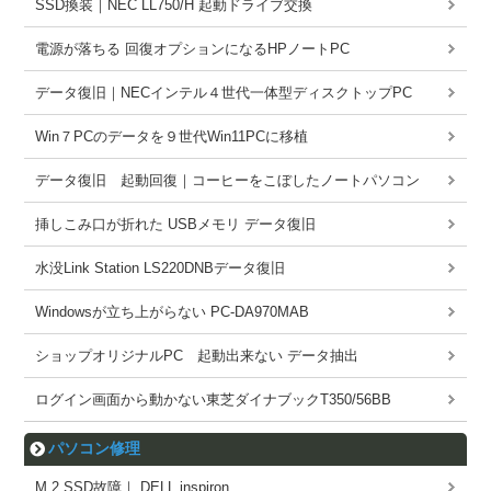
SSD換装｜NEC LL750/H 起動ドライブ交換
電源が落ちる 回復オプションになるHPノートPC
データ復旧｜NECインテル４世代一体型ディスクトップPC
Win７PCのデータを９世代Win11PCに移植
データ復旧 起動回復｜コーヒーをこぼしたノートパソコン
挿しこみ口が折れた USBメモリ データ復旧
水没Link Station LS220DNBデータ復旧
Windowsが立ち上がらない PC-DA970MAB
ショップオリジナルPC 起動出来ない データ抽出
ログイン画面から動かない東芝ダイナブックT350/56BB
パソコン修理
M.2 SSD故障｜ DELL inspiron