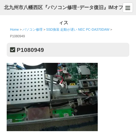
北九州市八幡西区『パソコン修理･データ復旧』IMオフ
ィス
Home
>
パソコン修理
>
SSD換装 起動が遅い NEC PC-DA370DAW
>
P1080949
P1080949