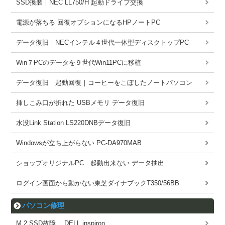
SSD換装｜NEC LL750/H 起動ドライブ交換
電源が落ちる 回復オプションになるHPノートPC
データ復旧｜NECインテル４世代一体型ディスクトップPC
Win７PCのデータを９世代Win11PCに移植
データ復旧 起動回復｜コーヒーをこぼしたノートパソコン
挿しこみ口が折れた USBメモリ データ復旧
水没Link Station LS220DNBデータ復旧
Windowsが立ち上がらない PC-DA970MAB
ショップオリジナルPC 起動出来ない データ抽出
ログイン画面から動かない東芝ダイナブックT350/56BB
パソコン修理
M.2 SSD故障｜ DELL inspiron