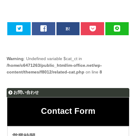
Warning
: Undefined variable $cat_ct in
/home/c6471263/public_html/im-office.net/wp-
content/themes/f8012/related-cat.php
on line
8
お問い合わせ
Contact Form