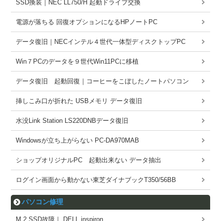
SSD換装｜NEC LL750/H 起動ドライブ交換
電源が落ちる 回復オプションになるHPノートPC
データ復旧｜NECインテル４世代一体型ディスクトップPC
Win７PCのデータを９世代Win11PCに移植
データ復旧 起動回復｜コーヒーをこぼしたノートパソコン
挿しこみ口が折れた USBメモリ データ復旧
水没Link Station LS220DNBデータ復旧
Windowsが立ち上がらない PC-DA970MAB
ショップオリジナルPC 起動出来ない データ抽出
ログイン画面から動かない東芝ダイナブックT350/56BB
パソコン修理
M.2 SSD故障｜ DELL inspiron