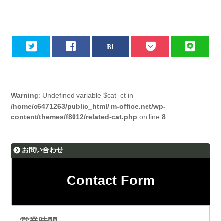
Warning
: Undefined variable $cat_ct in
/home/c6471263/public_html/im-office.net/wp-
content/themes/f8012/related-cat.php
on line
8
お問い合わせ
Contact Form