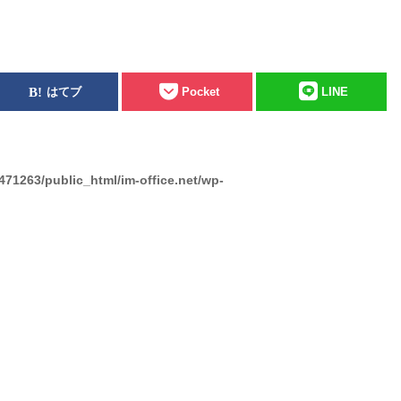
はてブ
Pocket
LINE
471263/public_html/im-office.net/wp-