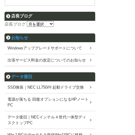
店長ブログ
店長ブログ
お知らせ
Windowsアップグレードサポートについて
出張サービス料金の改定についてのお知らせ
データ復旧
SSD換装｜NEC LL750/H 起動ドライブ交換
電源が落ちる 回復オプションになるHPノート
PC
データ復旧｜NECインテル４世代一体型ディ
スクトップPC
Win７PCのデータを９世代Win11PCに移植