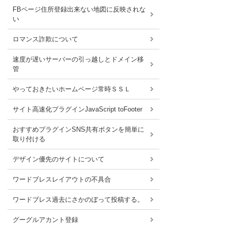
FBページ住所登録出来ない地図に反映されな
い
ロマンス詐欺について
速度が遅いサーバーの引っ越しとドメイン移
管
やっておきたいホームページ常時ＳＳＬ
サイト高速化プラグインJavaScript toFooter
おすすめプラグインSNS共有ボタンを簡単に
取り付ける
デザイン優先のサイトについて
ワードブレスレイアウトの不具合
ワードブレス過去にさかのぼって投稿する。
グーグルアカント登録