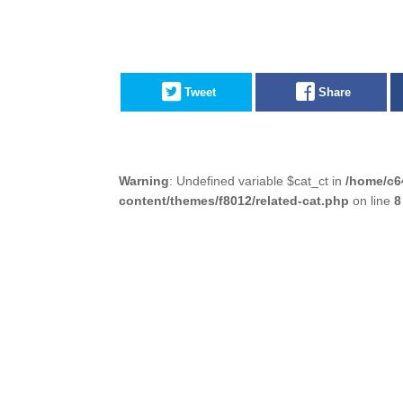
Tweet
Share
Warning
: Undefined variable $cat_ct in
/home/c6
content/themes/f8012/related-cat.php
on line
8