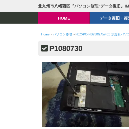
北九州市八幡西区『パソコン修理･データ復旧』I
HOME
データ復旧・復
Home
>
パソコン修理
>
NEC/PC-NS750GAW-E3 水濡れパ
P1080730