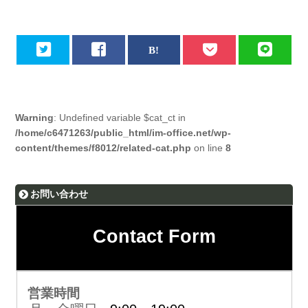
Warning
: Undefined variable $cat_ct in
/home/c6471263/public_html/im-office.net/wp-
content/themes/f8012/related-cat.php
on line
8
お問い合わせ
Contact Form
営業時間