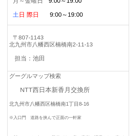
月～金曜日
9:00～19:00
土
日 際日
9:00～19:00
〒807-1143
北九州市八幡西区楠橋南2-11-13
担当：池田
グーグルマップ検索
NTT西日本新香月交換所
北九州市八幡西区楠橋南1丁目8-16
※入口門 道路を挟んで正面の一軒家