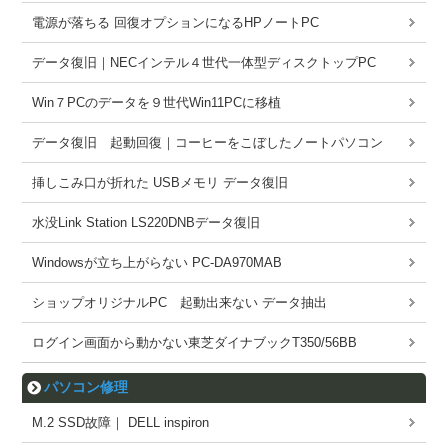
電源が落ちる 回復オプションになるHPノートPC
データ復旧｜NECインテル４世代一体型ディスクトップPC
Win７PCのデータを９世代Win11PCに移植
データ復旧 起動回復｜コーヒーをこぼしたノートパソコン
挿しこみ口が折れた USBメモリ データ復旧
水没Link Station LS220DNBデータ復旧
Windowsが立ち上がらない PC-DA970MAB
ショップオリジナルPC 起動出来ない データ抽出
ログイン画面から動かない東芝ダイナブックT350/56BB
パソコン修理
M.2 SSD故障｜ DELL inspiron