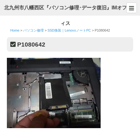
北九州市八幡西区『パソコン修理･データ復旧』IMオフ
ィス
Home
>
パソコン修理
>
SSD換装｜LenovoノートPC
>
P1080642
P1080642