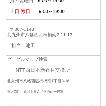
月～金曜日
9:00～19:00
土
日 際日
9:00～19:00
〒807-1143
北九州市八幡西区楠橋南2-11-13
担当：池田
グーグルマップ検索
NTT西日本新香月交換所
北九州市八幡西区楠橋南1丁目8-16
※入口門 道路を挟んで正面の一軒家