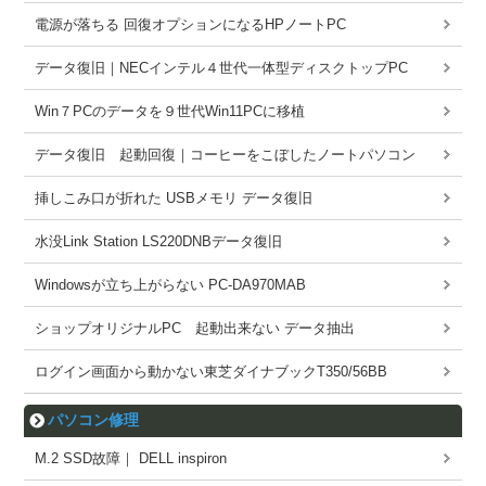
電源が落ちる 回復オプションになるHPノートPC
データ復旧｜NECインテル４世代一体型ディスクトップPC
Win７PCのデータを９世代Win11PCに移植
データ復旧 起動回復｜コーヒーをこぼしたノートパソコン
挿しこみ口が折れた USBメモリ データ復旧
水没Link Station LS220DNBデータ復旧
Windowsが立ち上がらない PC-DA970MAB
ショップオリジナルPC 起動出来ない データ抽出
ログイン画面から動かない東芝ダイナブックT350/56BB
パソコン修理
M.2 SSD故障｜ DELL inspiron