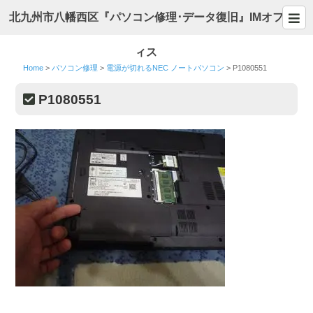
北九州市八幡西区『パソコン修理･データ復旧』IMオフ
ィス
Home
>
パソコン修理
>
電源が切れるNEC ノートパソコン
>
P1080551
P1080551