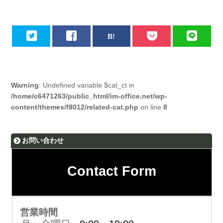
Warning
: Undefined variable $cat_ct in
/home/c6471263/public_html/im-office.net/wp-
content/themes/f8012/related-cat.php
on line
8
お問い合わせ
Contact Form
営業時間