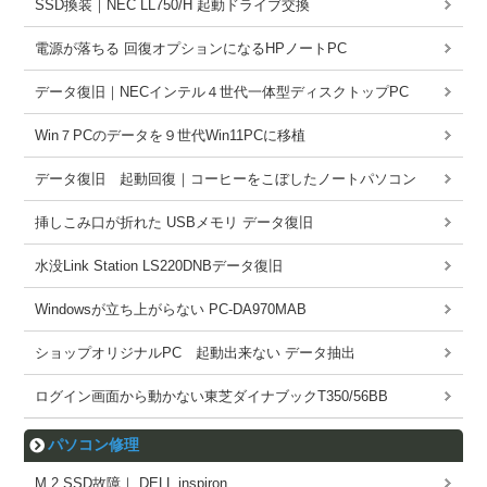
SSD換装｜NEC LL750/H 起動ドライブ交換
電源が落ちる 回復オプションになるHPノートPC
データ復旧｜NECインテル４世代一体型ディスクトップPC
Win７PCのデータを９世代Win11PCに移植
データ復旧 起動回復｜コーヒーをこぼしたノートパソコン
挿しこみ口が折れた USBメモリ データ復旧
水没Link Station LS220DNBデータ復旧
Windowsが立ち上がらない PC-DA970MAB
ショップオリジナルPC 起動出来ない データ抽出
ログイン画面から動かない東芝ダイナブックT350/56BB
パソコン修理
M.2 SSD故障｜ DELL inspiron