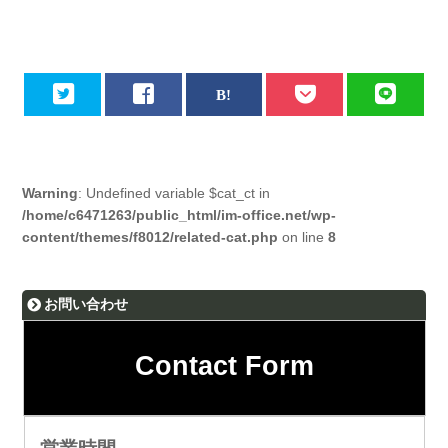
Warning
: Undefined variable $cat_ct in
/home/c6471263/public_html/im-office.net/wp-
content/themes/f8012/related-cat.php
on line
8
お問い合わせ
Contact Form