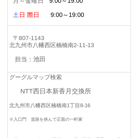
月～金曜日
9:00～19:00
土
日 際日
9:00～19:00
〒807-1143
北九州市八幡西区楠橋南2-11-13
担当：池田
グーグルマップ検索
NTT西日本新香月交換所
北九州市八幡西区楠橋南1丁目8-16
※入口門 道路を挟んで正面の一軒家