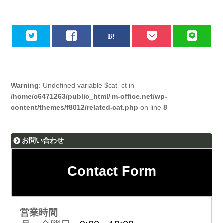
Warning
: Undefined variable $cat_ct in
/home/c6471263/public_html/im-office.net/wp-
content/themes/f8012/related-cat.php
on line
8
お問い合わせ
Contact Form
営業時間