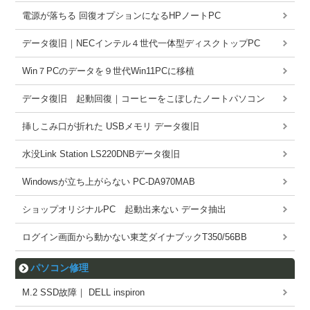
電源が落ちる 回復オプションになるHPノートPC
データ復旧｜NECインテル４世代一体型ディスクトップPC
Win７PCのデータを９世代Win11PCに移植
データ復旧 起動回復｜コーヒーをこぼしたノートパソコン
挿しこみ口が折れた USBメモリ データ復旧
水没Link Station LS220DNBデータ復旧
Windowsが立ち上がらない PC-DA970MAB
ショップオリジナルPC 起動出来ない データ抽出
ログイン画面から動かない東芝ダイナブックT350/56BB
パソコン修理
M.2 SSD故障｜ DELL inspiron