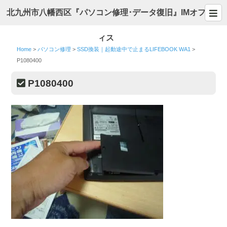
北九州市八幡西区『パソコン修理･データ復旧』IMオフ
ィス
Home
>
パソコン修理
>
SSD換装｜起動途中で止まるLIFEBOOK WA1
>
P1080400
P1080400