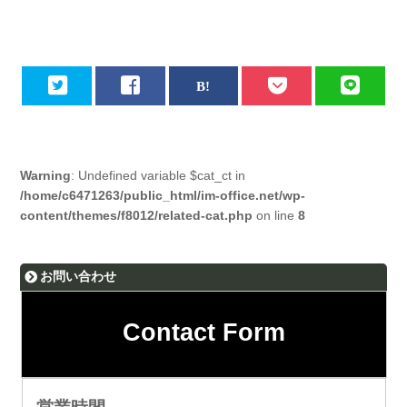
Warning
: Undefined variable $cat_ct in
/home/c6471263/public_html/im-office.net/wp-
content/themes/f8012/related-cat.php
on line
8
お問い合わせ
Contact Form