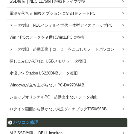
SSD換装｜NEC LL750/H 起動ドライブ交換
電源が落ちる 回復オプションになるHPノートPC
データ復旧｜NECインテル４世代一体型ディスクトップPC
Win７PCのデータを９世代Win11PCに移植
データ復旧 起動回復｜コーヒーをこぼしたノートパソコン
挿しこみ口が折れた USBメモリ データ復旧
水没Link Station LS220DNBデータ復旧
Windowsが立ち上がらない PC-DA970MAB
ショップオリジナルPC 起動出来ない データ抽出
ログイン画面から動かない東芝ダイナブックT350/56BB
パソコン修理
M.2 SSD故障｜ DELL inspiron