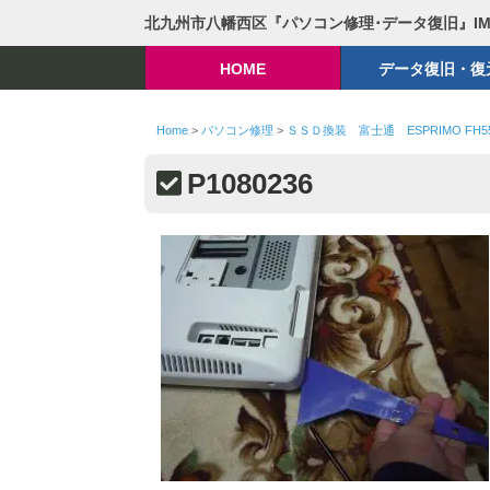
北九州市八幡西区『パソコン修理･データ復旧』I
HOME
データ復旧・復
Home
>
パソコン修理
>
ＳＳＤ換装 富士通 ESPRIMO FH5
P1080236