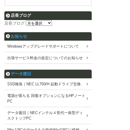
店長ブログ
店長ブログ
お知らせ
Windowsアップグレードサポートについて
出張サービス料金の改定についてのお知らせ
データ復旧
SSD換装｜NEC LL750/H 起動ドライブ交換
電源が落ちる 回復オプションになるHPノート
PC
データ復旧｜NECインテル４世代一体型ディ
スクトップPC
Win７PCのデータを９世代Win11PCに移植