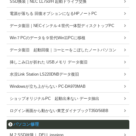
SSD換装｜NEC LL750/H 起動ドライブ交換
電源が落ちる 回復オプションになるHPノートPC
データ復旧｜NECインテル４世代一体型ディスクトップPC
Win７PCのデータを９世代Win11PCに移植
データ復旧 起動回復｜コーヒーをこぼしたノートパソコン
挿しこみ口が折れた USBメモリ データ復旧
水没Link Station LS220DNBデータ復旧
Windowsが立ち上がらない PC-DA970MAB
ショップオリジナルPC 起動出来ない データ抽出
ログイン画面から動かない東芝ダイナブックT350/56BB
パソコン修理
M.2 SSD故障｜ DELL inspiron