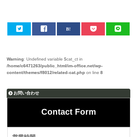
Warning
: Undefined variable $cat_ct in
/home/c6471263/public_html/im-office.net/wp-
content/themes/f8012/related-cat.php
on line
8
お問い合わせ
Contact Form