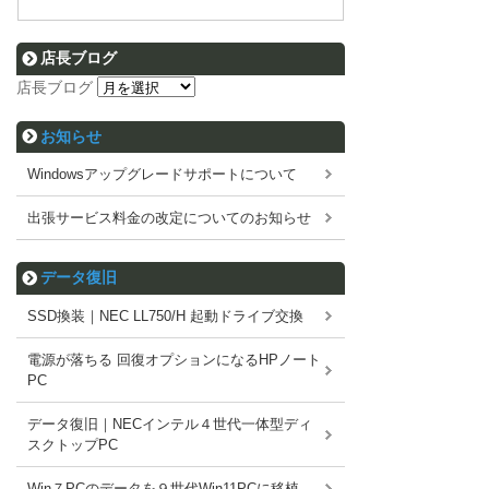
店長ブログ
店長ブログ
お知らせ
Windowsアップグレードサポートについて
出張サービス料金の改定についてのお知らせ
データ復旧
SSD換装｜NEC LL750/H 起動ドライブ交換
電源が落ちる 回復オプションになるHPノート
PC
データ復旧｜NECインテル４世代一体型ディ
スクトップPC
Win７PCのデータを９世代Win11PCに移植