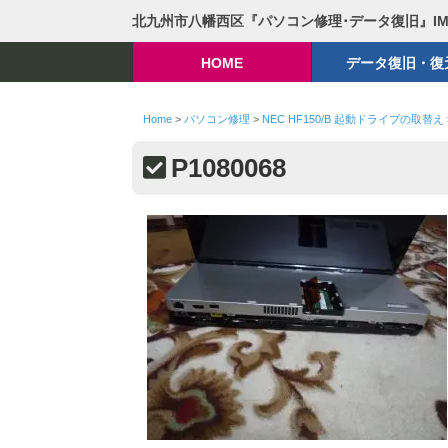
北九州市八幡西区『パソコン修理･データ復旧』I
HOME
データ復旧・復
Home
>
パソコン修理
>
NEC HF150/B 起動ドライブの取替え
P1080068