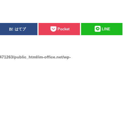
はてブ
Pocket
LINE
471263/public_html/im-office.net/wp-