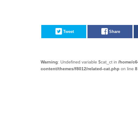
Tweet
Share
Warning
: Undefined variable $cat_ct in
/home/c6
content/themes/f8012/related-cat.php
on line
8