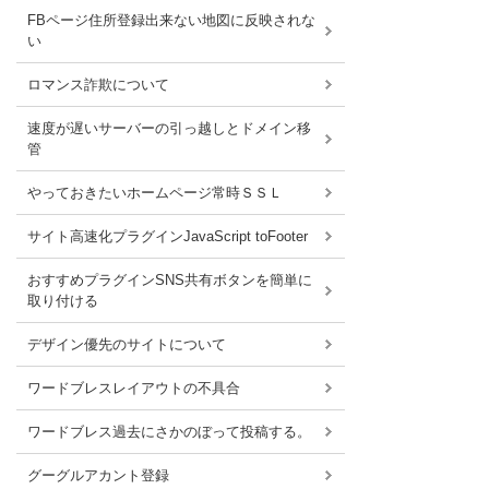
FBページ住所登録出来ない地図に反映されな
い
ロマンス詐欺について
速度が遅いサーバーの引っ越しとドメイン移
管
やっておきたいホームページ常時ＳＳＬ
サイト高速化プラグインJavaScript toFooter
おすすめプラグインSNS共有ボタンを簡単に
取り付ける
デザイン優先のサイトについて
ワードブレスレイアウトの不具合
ワードブレス過去にさかのぼって投稿する。
グーグルアカント登録