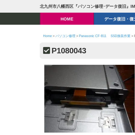
北九州市八幡西区『パソコン修理･データ復旧』I
HOME
データ復旧・復
Home
>
パソコン修理
>
Panasonic CF-B11 SSD換装作業
>
P1080043