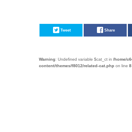
Tweet
Share
Warning
: Undefined variable $cat_ct in
/home/c6
content/themes/f8012/related-cat.php
on line
8