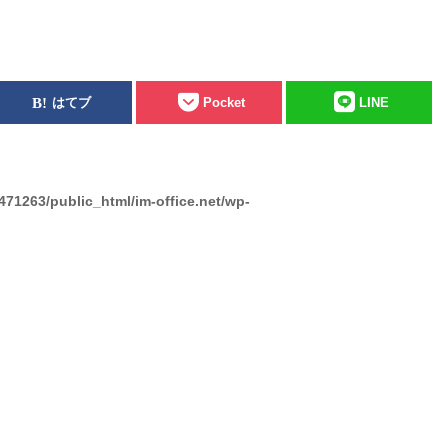
はてブ
Pocket
LINE
471263/public_html/im-office.net/wp-