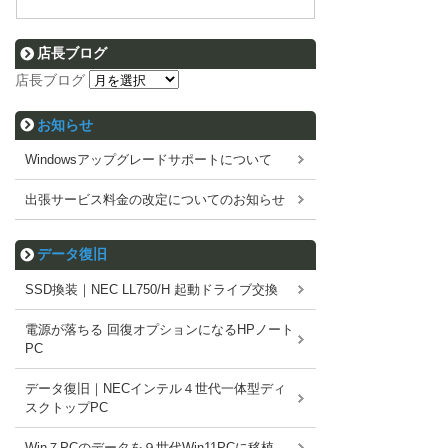
店長ブログ
店長ブログ
お知らせ
Windowsアップグレードサポートについて
出張サービス料金の改定についてのお知らせ
データ復旧
SSD換装｜NEC LL750/H 起動ドライブ交換
電源が落ちる 回復オプションになるHPノート
PC
データ復旧｜NECインテル４世代一体型ディ
スクトップPC
Win７PCのデータを９世代Win11PCに移植