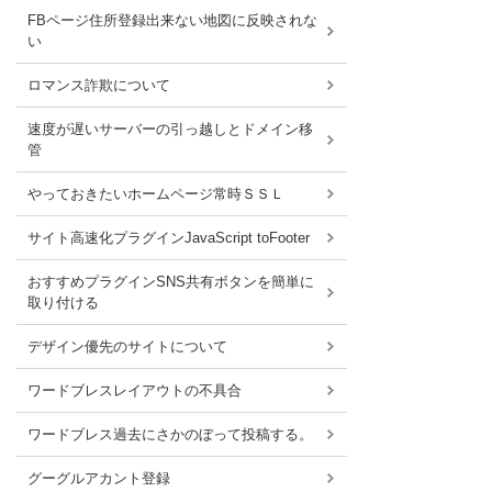
FBページ住所登録出来ない地図に反映されな
い
ロマンス詐欺について
速度が遅いサーバーの引っ越しとドメイン移
管
やっておきたいホームページ常時ＳＳＬ
サイト高速化プラグインJavaScript toFooter
おすすめプラグインSNS共有ボタンを簡単に
取り付ける
デザイン優先のサイトについて
ワードブレスレイアウトの不具合
ワードブレス過去にさかのぼって投稿する。
グーグルアカント登録