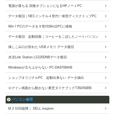
電源が落ちる 回復オプションになるHPノートPC
データ復旧｜NECインテル４世代一体型ディスクトップPC
Win７PCのデータを９世代Win11PCに移植
データ復旧 起動回復｜コーヒーをこぼしたノートパソコン
挿しこみ口が折れた USBメモリ データ復旧
水没Link Station LS220DNBデータ復旧
Windowsが立ち上がらない PC-DA970MAB
ショップオリジナルPC 起動出来ない データ抽出
ログイン画面から動かない東芝ダイナブックT350/56BB
パソコン修理
M.2 SSD故障｜ DELL inspiron