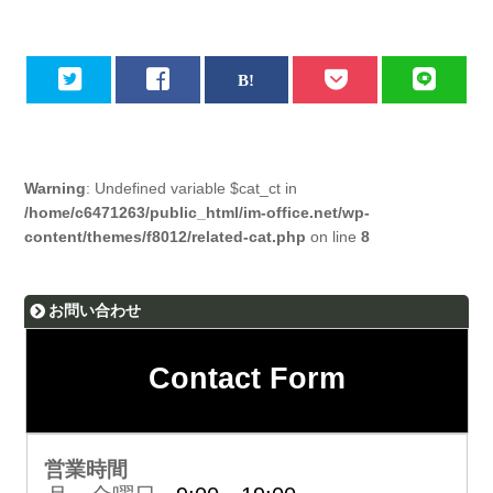
Warning
: Undefined variable $cat_ct in
/home/c6471263/public_html/im-office.net/wp-
content/themes/f8012/related-cat.php
on line
8
お問い合わせ
Contact Form
営業時間