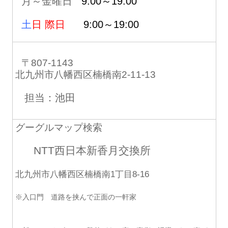
月～金曜日
9:00～19:00
土
日 際日
9:00～19:00
〒807-1143
北九州市八幡西区楠橋南2-11-13
担当：池田
グーグルマップ検索
NTT西日本新香月交換所
北九州市八幡西区楠橋南1丁目8-16
※入口門 道路を挟んで正面の一軒家