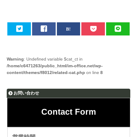
Warning
: Undefined variable $cat_ct in
/home/c6471263/public_html/im-office.net/wp-
content/themes/f8012/related-cat.php
on line
8
お問い合わせ
Contact Form