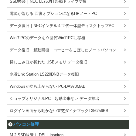
SSD換装｜NEC LL750/H 起動ドライブ交換
電源が落ちる 回復オプションになるHPノートPC
データ復旧｜NECインテル４世代一体型ディスクトップPC
Win７PCのデータを９世代Win11PCに移植
データ復旧 起動回復｜コーヒーをこぼしたノートパソコン
挿しこみ口が折れた USBメモリ データ復旧
水没Link Station LS220DNBデータ復旧
Windowsが立ち上がらない PC-DA970MAB
ショップオリジナルPC 起動出来ない データ抽出
ログイン画面から動かない東芝ダイナブックT350/56BB
パソコン修理
M.2 SSD故障｜ DELL inspiron