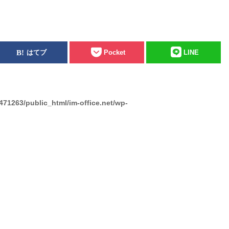
はてブ
Pocket
LINE
471263/public_html/im-office.net/wp-