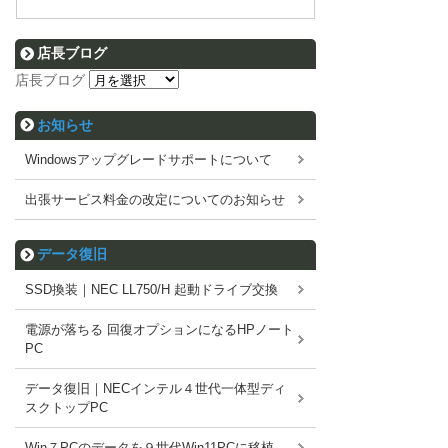
店長ブログ
店長ブログ
お知らせ
Windowsアップグレードサポートについて
出張サービス料金の改定についてのお知らせ
データ復旧
SSD換装｜NEC LL750/H 起動ドライブ交換
電源が落ちる 回復オプションになるHPノート
PC
データ復旧｜NECインテル４世代一体型ディ
スクトップPC
Win７PCのデータを９世代Win11PCに移植