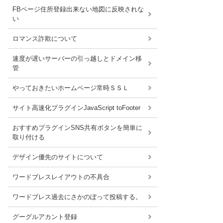
FBページ住所登録出来ない地図に反映されな
い
ロマンス詐欺について
速度が遅いサーバーの引っ越しとドメイン移
管
やっておきたいホームページ常時ＳＳＬ
サイト高速化プラグインJavaScript toFooter
おすすめプラグインSNS共有ボタンを簡単に
取り付ける
デザイン優先のサイトについて
ワードブレスレイアウトの不具合
ワードブレス過去にさかのぼって投稿する。
グーグルアカント登録