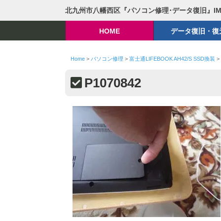
北九州市八幡西区『パソコン修理･データ復旧』I
HOME
データ復旧・復
Home
>
パソコン修理
>
富士通LIFEBOOK AH42/S SSD換装
>
P1070842