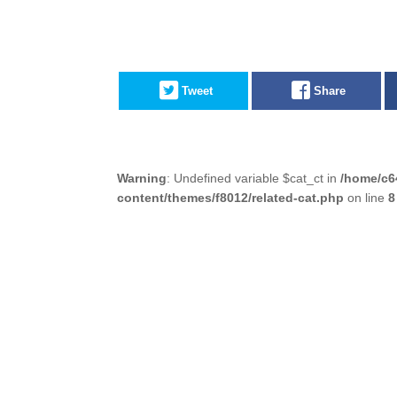
Tweet
Share
Warning
: Undefined variable $cat_ct in
/home/c6
content/themes/f8012/related-cat.php
on line
8