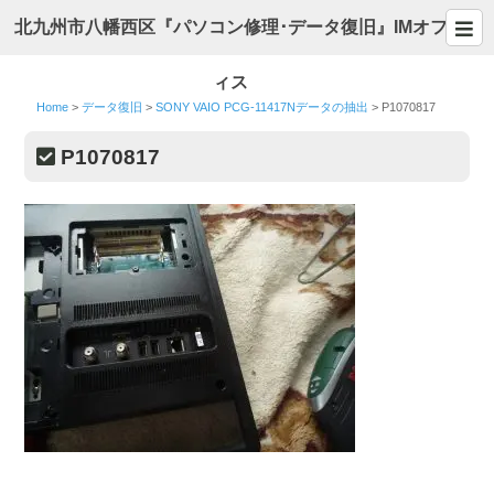
北九州市八幡西区『パソコン修理･データ復旧』IMオフ
ィス
Home
>
データ復旧
>
SONY VAIO PCG-11417Nデータの抽出
>
P1070817
P1070817