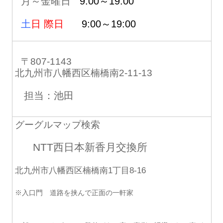
月～金曜日
9:00～19:00
土
日 際日
9:00～19:00
〒807-1143
北九州市八幡西区楠橋南2-11-13
担当：池田
グーグルマップ検索
NTT西日本新香月交換所
北九州市八幡西区楠橋南1丁目8-16
※入口門 道路を挟んで正面の一軒家