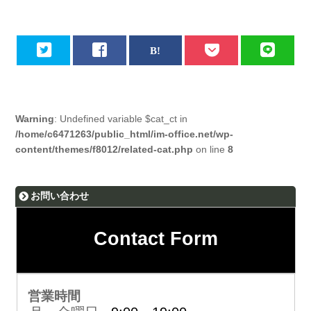
Warning
: Undefined variable $cat_ct in
/home/c6471263/public_html/im-office.net/wp-
content/themes/f8012/related-cat.php
on line
8
お問い合わせ
Contact Form
営業時間