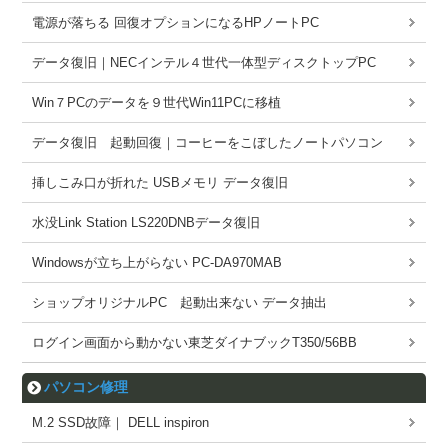
電源が落ちる 回復オプションになるHPノートPC
データ復旧｜NECインテル４世代一体型ディスクトップPC
Win７PCのデータを９世代Win11PCに移植
データ復旧 起動回復｜コーヒーをこぼしたノートパソコン
挿しこみ口が折れた USBメモリ データ復旧
水没Link Station LS220DNBデータ復旧
Windowsが立ち上がらない PC-DA970MAB
ショップオリジナルPC 起動出来ない データ抽出
ログイン画面から動かない東芝ダイナブックT350/56BB
パソコン修理
M.2 SSD故障｜ DELL inspiron