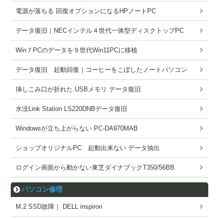
電源が落ちる 回復オプションになるHPノートPC
データ復旧｜NECインテル４世代一体型ディスクトップPC
Win７PCのデータを９世代Win11PCに移植
データ復旧 起動回復｜コーヒーをこぼしたノートパソコン
挿しこみ口が折れた USBメモリ データ復旧
水没Link Station LS220DNBデータ復旧
Windowsが立ち上がらない PC-DA970MAB
ショップオリジナルPC 起動出来ない データ抽出
ログイン画面から動かない東芝ダイナブックT350/56BB
パソコン修理
M.2 SSD故障｜ DELL inspiron