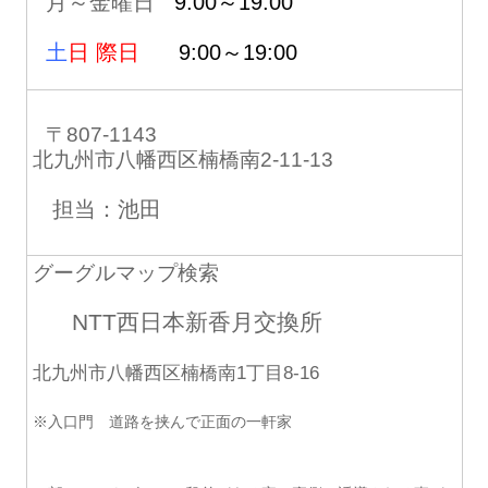
月～金曜日
9:00～19:00
土
日 際日
9:00～19:00
〒807-1143
北九州市八幡西区楠橋南2-11-13
担当：池田
グーグルマップ検索
NTT西日本新香月交換所
北九州市八幡西区楠橋南1丁目8-16
※入口門 道路を挟んで正面の一軒家