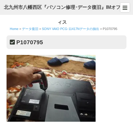
北九州市八幡西区『パソコン修理･データ復旧』IMオフ
ィス
Home
>
データ復旧
>
SONY VAIO PCG-11417Nデータの抽出
>
P1070795
P1070795