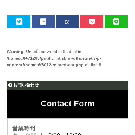
Warning
: Undefined variable $cat_ct in
/home/c6471263/public_html/im-office.net/wp-
content/themes/f8012/related-cat.php
on line
8
お問い合わせ
Contact Form
営業時間