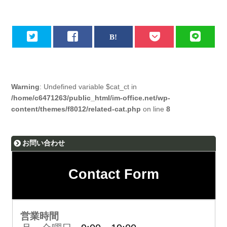
Warning
: Undefined variable $cat_ct in
/home/c6471263/public_html/im-office.net/wp-
content/themes/f8012/related-cat.php
on line
8
お問い合わせ
Contact Form
営業時間