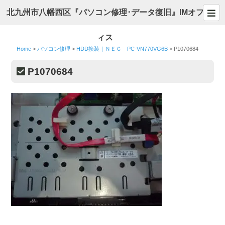
北九州市八幡西区『パソコン修理･データ復旧』IMオフ
ィス
Home
>
パソコン修理
>
HDD換装｜ＮＥＣ PC-VN770VG6B
>
P1070684
P1070684