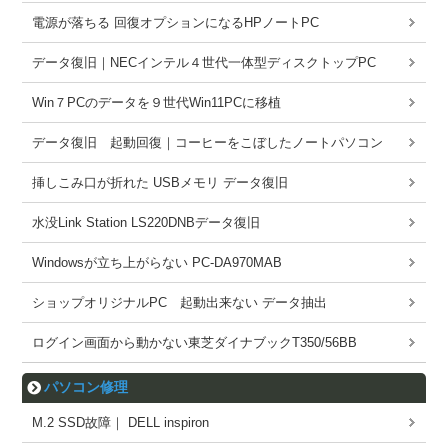
電源が落ちる 回復オプションになるHPノートPC
データ復旧｜NECインテル４世代一体型ディスクトップPC
Win７PCのデータを９世代Win11PCに移植
データ復旧 起動回復｜コーヒーをこぼしたノートパソコン
挿しこみ口が折れた USBメモリ データ復旧
水没Link Station LS220DNBデータ復旧
Windowsが立ち上がらない PC-DA970MAB
ショップオリジナルPC 起動出来ない データ抽出
ログイン画面から動かない東芝ダイナブックT350/56BB
パソコン修理
M.2 SSD故障｜ DELL inspiron