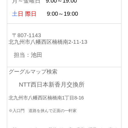
月～金曜日
9:00～19:00
土
日 際日
9:00～19:00
〒807-1143
北九州市八幡西区楠橋南2-11-13
担当：池田
グーグルマップ検索
NTT西日本新香月交換所
北九州市八幡西区楠橋南1丁目8-16
※入口門 道路を挟んで正面の一軒家