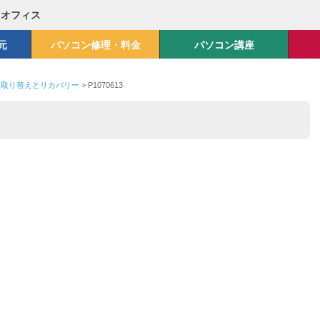
Mオフィス
元
パソコン修理・料金
パソコン講座
Ｄ取り替えとリカバリー
>
P1070613