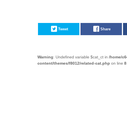
Tweet
Share
Warning
: Undefined variable $cat_ct in
/home/c6
content/themes/f8012/related-cat.php
on line
8