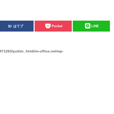
はてブ
Pocket
LINE
471263/public_html/im-office.net/wp-