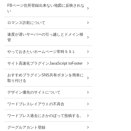
FBページ住所登録出来ない地図に反映されな
い
ロマンス詐欺について
速度が遅いサーバーの引っ越しとドメイン移
管
やっておきたいホームページ常時ＳＳＬ
サイト高速化プラグインJavaScript toFooter
おすすめプラグインSNS共有ボタンを簡単に
取り付ける
デザイン優先のサイトについて
ワードブレスレイアウトの不具合
ワードブレス過去にさかのぼって投稿する。
グーグルアカント登録