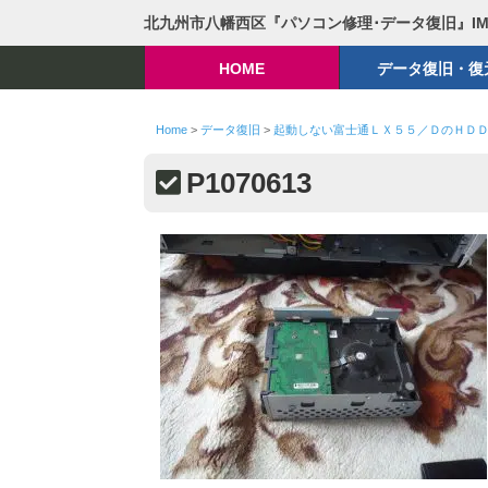
北九州市八幡西区『パソコン修理･データ復旧』I
HOME
データ復旧・復
Home
>
データ復旧
>
起動しない富士通ＬＸ５５／ＤのＨＤ
P1070613