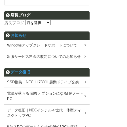
店長ブログ
店長ブログ
お知らせ
Windowsアップグレードサポートについて
出張サービス料金の改定についてのお知らせ
データ復旧
SSD換装｜NEC LL750/H 起動ドライブ交換
電源が落ちる 回復オプションになるHPノート
PC
データ復旧｜NECインテル４世代一体型ディ
スクトップPC
Win７PCのデータを９世代Win11PCに移植