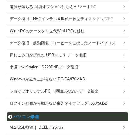
電源が落ちる 回復オプションになるHPノートPC
データ復旧｜NECインテル４世代一体型ディスクトップPC
Win７PCのデータを９世代Win11PCに移植
データ復旧 起動回復｜コーヒーをこぼしたノートパソコン
挿しこみ口が折れた USBメモリ データ復旧
水没Link Station LS220DNBデータ復旧
Windowsが立ち上がらない PC-DA970MAB
ショップオリジナルPC 起動出来ない データ抽出
ログイン画面から動かない東芝ダイナブックT350/56BB
パソコン修理
M.2 SSD故障｜ DELL inspiron