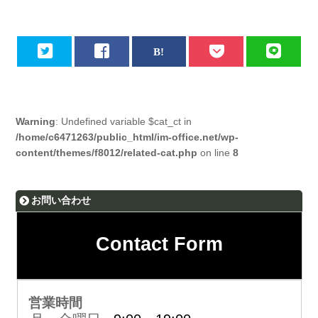
Warning
: Undefined variable $cat_ct in
/home/c6471263/public_html/im-office.net/wp-
content/themes/f8012/related-cat.php
on line
8
お問い合わせ
Contact Form
営業時間