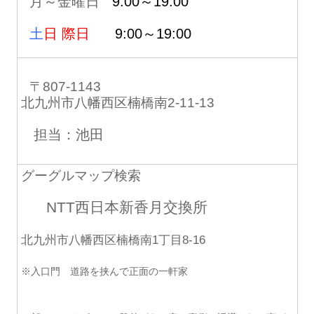
月～金曜日
9:00～19:00
土
日 際日
9:00～19:00
〒807-1143
北九州市八幡西区楠橋南2-11-13
担当：池田
グーグルマップ検索
NTT西日本新香月交換所
北九州市八幡西区楠橋南1丁目8-16
※入口門 道路を挟んで正面の一軒家