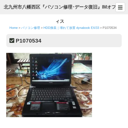
北九州市八幡西区『パソコン修理･データ復旧』IMオフ
ィス
Home
>
パソコン修理
>
HDD換装｜壊れて放置 dynabook EX/33
>
P1070534
P1070534