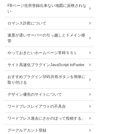
FBページ住所登録出来ない地図に反映されな
い
ロマンス詐欺について
速度が遅いサーバーの引っ越しとドメイン移
管
やっておきたいホームページ常時ＳＳＬ
サイト高速化プラグインJavaScript toFooter
おすすめプラグインSNS共有ボタンを簡単に
取り付ける
デザイン優先のサイトについて
ワードブレスレイアウトの不具合
ワードブレス過去にさかのぼって投稿する。
グーグルアカント登録