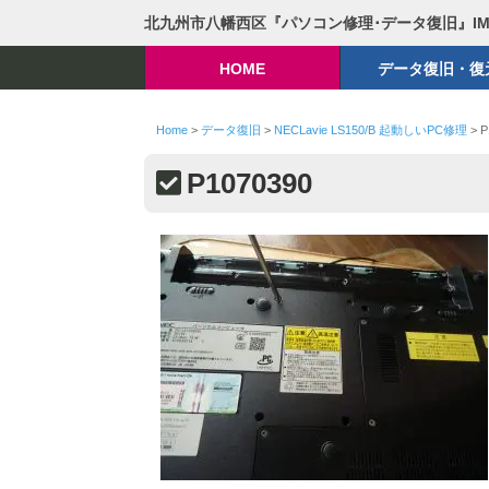
北九州市八幡西区『パソコン修理･データ復旧』I
HOME
データ復旧・復
Home
>
データ復旧
>
NECLavie LS150/B 起動しいPC修理
>
P
P1070390