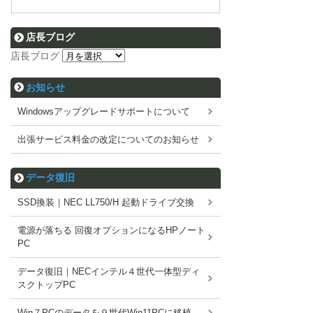
店長ブログ
店長ブログ
お知らせ
Windowsアップグレードサポートについて
出張サービス料金の改定についてのお知らせ
データ復旧
SSD換装｜NEC LL750/H 起動ドライブ交換
電源が落ちる 回復オプションになるHPノート
PC
データ復旧｜NECインテル４世代一体型ディ
スクトップPC
Win７PCのデータを９世代Win11PCに移植