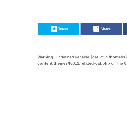
Tweet
Share
Warning
: Undefined variable $cat_ct in
/home/c6
content/themes/f8012/related-cat.php
on line
8