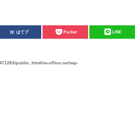
はてブ
Pocket
LINE
471263/public_html/im-office.net/wp-