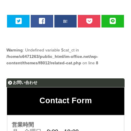
Warning
: Undefined variable $cat_ct in
/home/c6471263/public_html/im-office.net/wp-
content/themes/f8012/related-cat.php
on line
8
お問い合わせ
Contact Form
営業時間