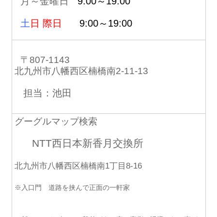
月～金曜日
9:00～19:00
土
日 際日
9:00～19:00
〒807-1143
北九州市八幡西区楠橋南2-11-13
担当：池田
グーグルマップ検索
NTT西日本新香月交換所
北九州市八幡西区楠橋南1丁目8-16
※入口門 道路を挟んで正面の一軒家