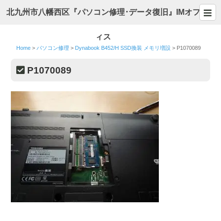
北九州市八幡西区『パソコン修理･データ復旧』IMオフ
ィス
Home
>
パソコン修理
>
Dynabook B452/H SSD換装 メモリ増設
>
P1070089
P1070089