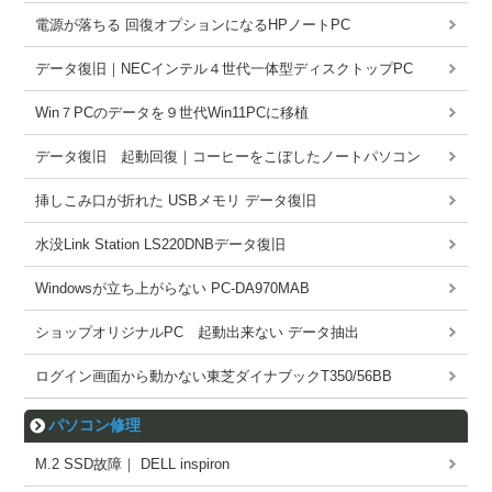
電源が落ちる 回復オプションになるHPノートPC
データ復旧｜NECインテル４世代一体型ディスクトップPC
Win７PCのデータを９世代Win11PCに移植
データ復旧 起動回復｜コーヒーをこぼしたノートパソコン
挿しこみ口が折れた USBメモリ データ復旧
水没Link Station LS220DNBデータ復旧
Windowsが立ち上がらない PC-DA970MAB
ショップオリジナルPC 起動出来ない データ抽出
ログイン画面から動かない東芝ダイナブックT350/56BB
パソコン修理
M.2 SSD故障｜ DELL inspiron