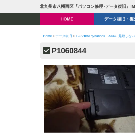
北九州市八幡西区『パソコン修理･データ復旧』I
HOME
データ復旧・復
Home
>
データ復旧
>
TOSHIBA dynabook TX/66G 起動しない
P1060844