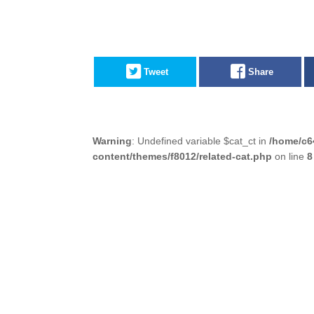
Tweet
Share
Warning
: Undefined variable $cat_ct in
/home/c6
content/themes/f8012/related-cat.php
on line
8