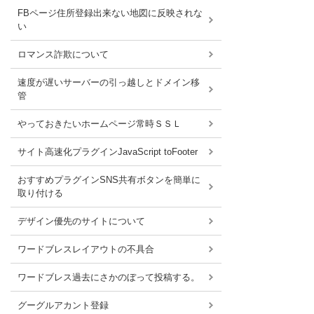
FBページ住所登録出来ない地図に反映されな
い
ロマンス詐欺について
速度が遅いサーバーの引っ越しとドメイン移
管
やっておきたいホームページ常時ＳＳＬ
サイト高速化プラグインJavaScript toFooter
おすすめプラグインSNS共有ボタンを簡単に
取り付ける
デザイン優先のサイトについて
ワードブレスレイアウトの不具合
ワードブレス過去にさかのぼって投稿する。
グーグルアカント登録