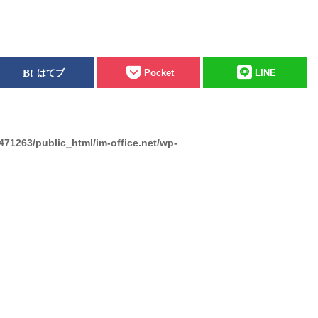
はてブ
Pocket
LINE
471263/public_html/im-office.net/wp-