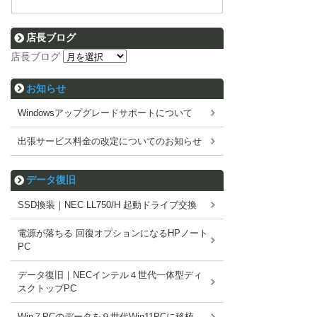
店長ブログ
店長ブログ
お知らせ
Windowsアップグレードサポートについて
出張サービス料金の改定についてのお知らせ
データ復旧
SSD換装｜NEC LL750/H 起動ドライブ交換
電源が落ちる 回復オプションになるHPノート
PC
データ復旧｜NECインテル４世代一体型ディ
スクトップPC
Win７PCのデータを９世代Win11PCに移植